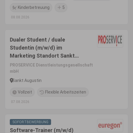
Kinderbetreuung
5
08.08.2026
Dualer Student / duale
Studentin (m/w/d) im
Marketing Standort Sankt
Augustin bei Bonn
PROSERVICE Dienstleistungsgesellschaft
mbH
Sankt Augustin
Vollzeit
Flexible Arbeitszeiten
07.08.2026
SOFORTBEWERBUNG
Software-Trainer (m/w/d)