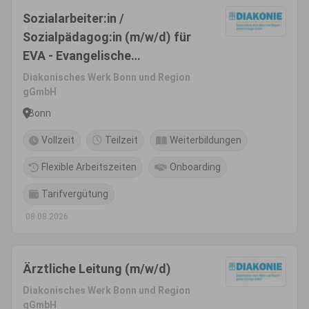
Sozialarbeiter:in /
Sozialpädagog:in (m/w/d) für
EVA - Evangelische
Beratungsstelle für
Diakonisches Werk Bonn und Region
Schwangerschaft, Sexualität
gGmbH
und Pränataldiagnostik
Bonn
Vollzeit
Teilzeit
Weiterbildungen
Flexible Arbeitszeiten
Onboarding
Tarifvergütung
08.08.2026
Ärztliche Leitung (m/w/d)
Diakonisches Werk Bonn und Region
gGmbH