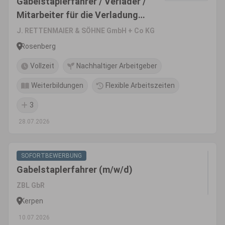
Gabelstaplerfahrer / Verläder /
Mitarbeiter für die Verladung
(m/w/d)
J. RETTENMAIER & SÖHNE GmbH + Co KG
Rosenberg
Vollzeit
Nachhaltiger Arbeitgeber
Weiterbildungen
Flexible Arbeitszeiten
3
28.07.2026
SOFORTBEWERBUNG
Gabelstaplerfahrer (m/w/d)
ZBL GbR
Kerpen
10.07.2026