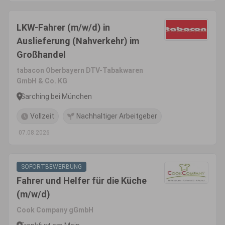
LKW-Fahrer (m/w/d) in
Auslieferung (Nahverkehr) im
Großhandel
tabacon Oberbayern DTV-Tabakwaren
GmbH & Co. KG
Garching bei München
Vollzeit
Nachhaltiger Arbeitgeber
07.08.2026
SOFORTBEWERBUNG
Fahrer und Helfer für die Küche
(m/w/d)
Cook Company gGmbH