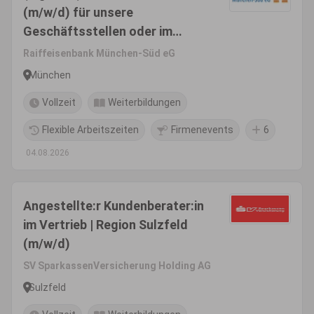
(m/w/d) für unsere
Geschäftsstellen oder im
Digital-Center
Raiffeisenbank München-Süd eG
München
Vollzeit
Weiterbildungen
Flexible Arbeitszeiten
Firmenevents
6
04.08.2026
Angestellte:r Kundenberater:in
im Vertrieb | Region Sulzfeld
(m/w/d)
SV SparkassenVersicherung Holding AG
Sulzfeld