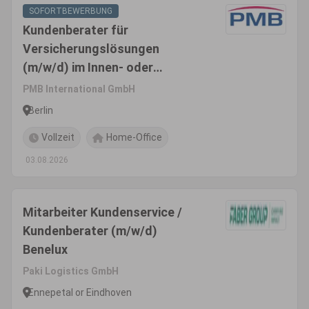
SOFORTBEWERBUNG
Kundenberater für
Versicherungslösungen
(m/w/d) im Innen- oder
Außendienst
PMB International GmbH
Berlin
Vollzeit
Home-Office
03.08.2026
Mitarbeiter Kundenservice /
Kundenberater (m/w/d)
Benelux
Paki Logistics GmbH
Ennepetal or Eindhoven