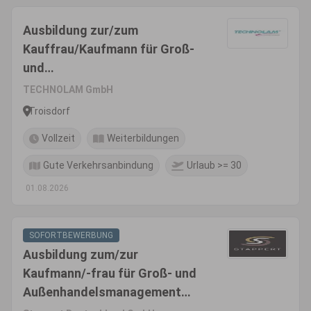
Ausbildung zur/zum
Kauffrau/Kaufmann für Groß-
und
Außenhandelsmanagement
TECHNOLAM GmbH
(m/w/d)
Troisdorf
Vollzeit
Weiterbildungen
Gute Verkehrsanbindung
Urlaub >= 30
01.08.2026
SOFORTBEWERBUNG
Ausbildung zum/zur
Kaufmann/-frau für Groß- und
Außenhandelsmanagement
(m/w/d) Schwerpunkt