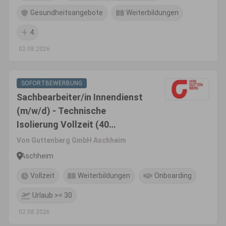
Gesundheitsangebote
Weiterbildungen
4
02.08.2026
SOFORTBEWERBUNG
Sachbearbeiter/in Innendienst
(m/w/d) - Technische
Isolierung Vollzeit (40
Stunden)
Von Guttenberg GmbH Aschheim
Aschheim
Vollzeit
Weiterbildungen
Onboarding
Urlaub >= 30
02.08.2026