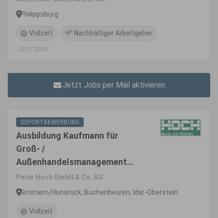
Philippsburg
Vollzeit
Nachhaltiger Arbeitgeber
23.07.2026
Jetzt Jobs per Mail aktivieren
SOFORTBEWERBUNG
Ausbildung Kaufmann für
Groß- /
Außenhandelsmanagement
(m/w/d)
Peter Hoch GmbH & Co. KG
Simmern/Hunsrück, Büchenbeuren, Idar-Oberstein
Vollzeit