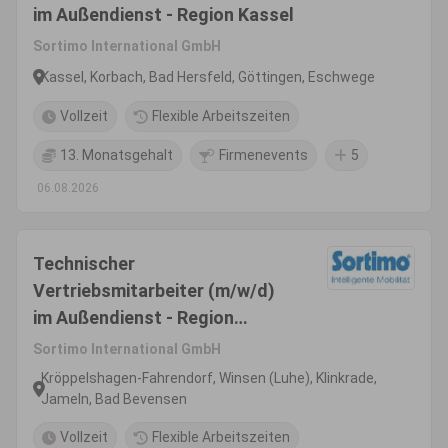
im Außendienst - Region Kassel
Sortimo International GmbH
Kassel, Korbach, Bad Hersfeld, Göttingen, Eschwege
Vollzeit
Flexible Arbeitszeiten
13. Monatsgehalt
Firmenevents
5
06.08.2026
Technischer
Vertriebsmitarbeiter (m/w/d)
im Außendienst - Region
Hamburg
Sortimo International GmbH
Kröppelshagen-Fahrendorf, Winsen (Luhe), Klinkrade,
Jameln, Bad Bevensen
Vollzeit
Flexible Arbeitszeiten