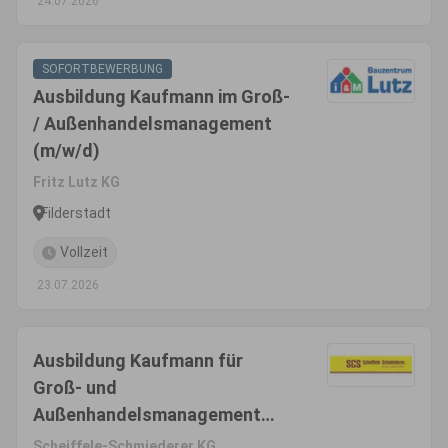
24.07.2026
SOFORTBEWERBUNG
Ausbildung Kaufmann im Groß-
/ Außenhandelsmanagement
(m/w/d)
Fritz Lutz KG
Filderstadt
Vollzeit
23.07.2026
Ausbildung Kaufmann für
Groß- und
Außenhandelsmanagement
(m/w/d)
Scheiffele-Schmiederer KG