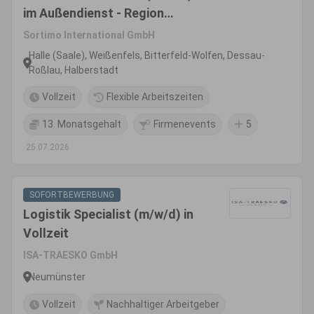
im Außendienst - Region
Sachsen-Anhalt
Sortimo International GmbH
Halle (Saale), Weißenfels, Bitterfeld-Wolfen, Dessau-
Roßlau, Halberstadt
Vollzeit
Flexible Arbeitszeiten
13. Monatsgehalt
Firmenevents
5
25.07.2026
SOFORTBEWERBUNG
Logistik Specialist (m/w/d) in
Vollzeit
ISA-TRAESKO GmbH
Neumünster
Vollzeit
Nachhaltiger Arbeitgeber