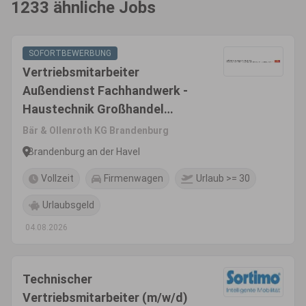
1233 ähnliche Jobs
SOFORTBEWERBUNG
Vertriebsmitarbeiter
Außendienst Fachhandwerk -
Haustechnik Großhandel
(w/m/d)
Bär & Ollenroth KG Brandenburg
Brandenburg an der Havel
Vollzeit
Firmenwagen
Urlaub >= 30
Urlaubsgeld
04.08.2026
Technischer
Vertriebsmitarbeiter (m/w/d)