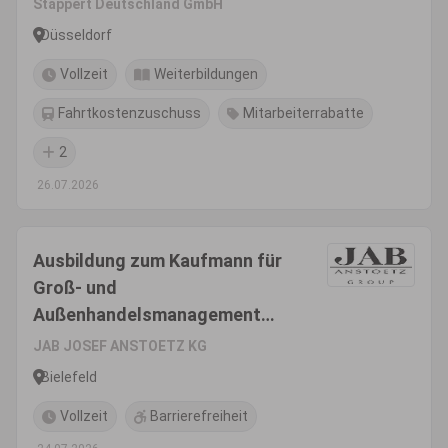
Stappert Deutschland GmbH
Großhandel
Düsseldorf
Vollzeit
Weiterbildungen
Fahrtkostenzuschuss
Mitarbeiterrabatte
2
26.07.2026
Ausbildung zum Kaufmann für
Groß- und
Außenhandelsmanagement
(m/w/d)
JAB JOSEF ANSTOETZ KG
Bielefeld
Vollzeit
Barrierefreiheit