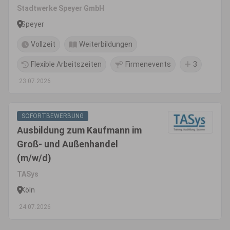
(Industriekaufmann, Kaufmann
Stadtwerke Speyer GmbH
für Groß- und
Speyer
Außenhandelsmanagement o.
Vollzeit
Weiterbildungen
ä.) (m/w/d) - Energiewirtschaft
Flexible Arbeitszeiten
Firmenevents
3
23.07.2026
SOFORTBEWERBUNG
Ausbildung zum Kaufmann im
Groß- und Außenhandel
(m/w/d)
TASys
Köln
24.07.2026