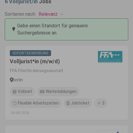
6
Volljurist/in
Jobs
Relevanz
Sortieren nach:
Gebe einen Standort für genauere
Suchergebnisse an.
SOFORTBEWERBUNG
Volljurist*in (m/w/d)
FFA Filmförderungsanstalt
Berlin
Vollzeit
Weiterbildungen
Flexible Arbeitszeiten
Jobticket
3
04.08.2026