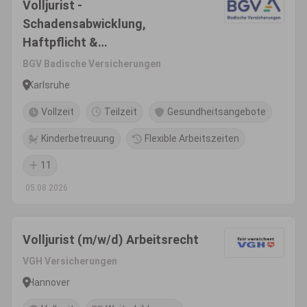
Volljurist -
Schadensabwicklung,
Haftpflicht &
Unfallversicherung (m/w/d)
BGV Badische Versicherungen
Karlsruhe
Vollzeit
Teilzeit
Gesundheitsangebote
Kinderbetreuung
Flexible Arbeitszeiten
11
05.08.2026
Volljurist (m/w/d) Arbeitsrecht
VGH Versicherungen
Hannover