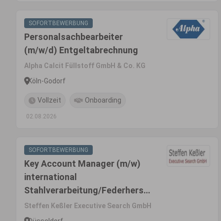
SOFORTBEWERBUNG
Personalsachbearbeiter
(m/w/d) Entgeltabrechnung
Alpha Calcit Füllstoff GmbH & Co. KG
Köln-Godorf
Vollzeit
Onboarding
02.08.2026
SOFORTBEWERBUNG
Key Account Manager (m/w)
international
Stahlverarbeitung/Federherst
eller
Steffen Keßler Executive Search GmbH
Düsseldorf