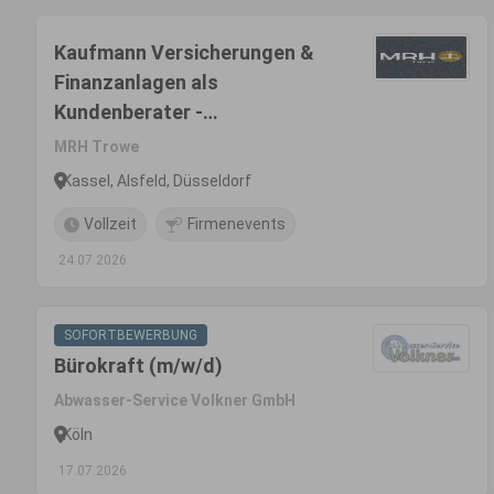
Kaufmann Versicherungen &
Finanzanlagen als
Kundenberater -
Vertriebsinnendienst,
MRH Trowe
gewerbliche Versicherungen
Kassel, Alsfeld, Düsseldorf
(w/m/d)
Vollzeit
Firmenevents
24.07.2026
SOFORTBEWERBUNG
Bürokraft (m/w/d)
Abwasser-Service Volkner GmbH
Köln
17.07.2026