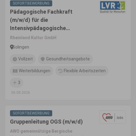
SOFORTBEWERBUNG
Pädagogische Fachkraft
(m/w/d) für die
Intensivpädagogische
Wohngruppe UMA Protect
Rheinland Kultur GmbH
Solingen
Vollzeit
Gesundheitsangebote
Weiterbildungen
Flexible Arbeitszeiten
3
06.08.2026
SOFORTBEWERBUNG
Gruppenleitung OGS (m/w/d)
AWO gemeinnützige Bergische