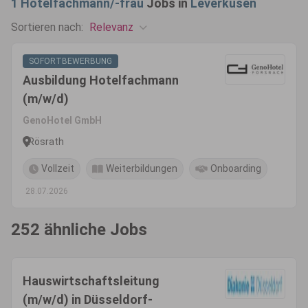
1
Hotelfachmann/-frau
Jobs in
Leverkusen
Relevanz
Sortieren nach:
SOFORTBEWERBUNG
Ausbildung Hotelfachmann
(m/w/d)
GenoHotel GmbH
Rösrath
Vollzeit
Weiterbildungen
Onboarding
28.07.2026
252 ähnliche Jobs
Hauswirtschaftsleitung
(m/w/d) in Düsseldorf-