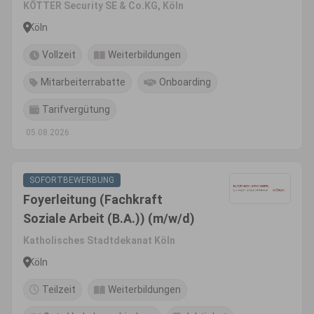
(m/w/d) - Raum Köln
KÖTTER Security SE & Co.KG, Köln
Köln
Vollzeit
Weiterbildungen
Mitarbeiterrabatte
Onboarding
Tarifvergütung
05.08.2026
SOFORTBEWERBUNG
Foyerleitung (Fachkraft
Soziale Arbeit (B.A.)) (m/w/d)
Katholisches Stadtdekanat Köln
Köln
Teilzeit
Weiterbildungen