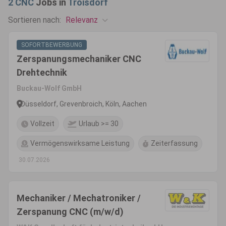
2
CNC
Jobs in
Troisdorf
Relevanz
Sortieren nach:
SOFORTBEWERBUNG
Zerspanungsmechaniker CNC
Drehtechnik
Buckau-Wolf GmbH
Düsseldorf, Grevenbroich, Köln, Aachen
Vollzeit
Urlaub >= 30
Vermögenswirksame Leistung
Zeiterfassung
30.07.2026
Mechaniker / Mechatroniker /
Zerspanung CNC (m/w/d)