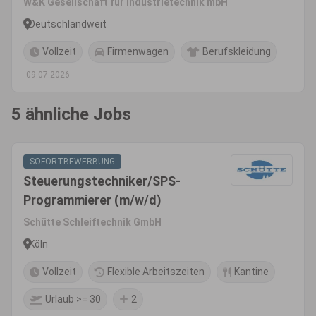
W&K Gesellschaft für Industrietechnik mbH
Deutschlandweit
Vollzeit
Firmenwagen
Berufskleidung
09.07.2026
5 ähnliche Jobs
SOFORTBEWERBUNG
Steuerungstechniker/SPS-
Programmierer (m/w/d)
Schütte Schleiftechnik GmbH
Köln
Vollzeit
Flexible Arbeitszeiten
Kantine
Urlaub >= 30
2