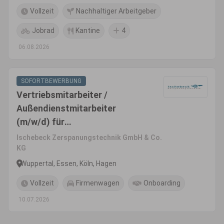
Vollzeit
Nachhaltiger Arbeitgeber
Jobrad
Kantine
4
06.08.2026
SOFORTBEWERBUNG
Vertriebsmitarbeiter /
Außendienstmitarbeiter
(m/w/d) für
Zerspanungswerkzeuge
Ischebeck Zerspanungstechnik GmbH & Co.
KG
Wuppertal, Essen, Köln, Hagen
Vollzeit
Firmenwagen
Onboarding
10.07.2026