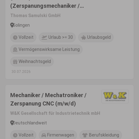
(Zerspanungsmechaniker /
Industriemechaniker (m/w/d) o.
Thomas Samulski GmbH
ä.)
Solingen
Vollzeit
Urlaub >= 30
Urlaubsgeld
Vermögenswirksame Leistung
Weihnachtsgeld
30.07.2026
Mechaniker / Mechatroniker /
Zerspanung CNC (m/w/d)
W&K Gesellschaft für Industrietechnik mbH
Deutschlandweit
Vollzeit
Firmenwagen
Berufskleidung