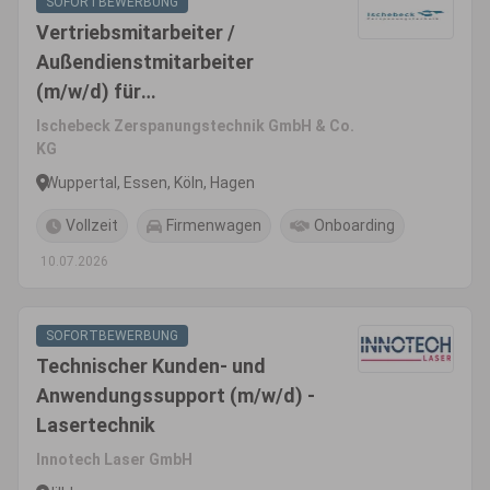
SOFORTBEWERBUNG
Vertriebsmitarbeiter /
Außendienstmitarbeiter
(m/w/d) für
Zerspanungswerkzeuge
Ischebeck Zerspanungstechnik GmbH & Co.
KG
Wuppertal, Essen, Köln, Hagen
Vollzeit
Firmenwagen
Onboarding
10.07.2026
SOFORTBEWERBUNG
Technischer Kunden- und
Anwendungssupport (m/w/d) -
Lasertechnik
Innotech Laser GmbH