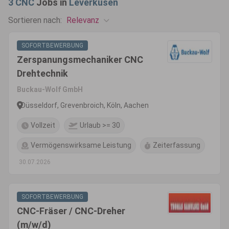
3
CNC
Jobs in
Leverkusen
Relevanz
Sortieren nach:
SOFORTBEWERBUNG
Zerspanungsmechaniker CNC
Drehtechnik
Buckau-Wolf GmbH
Düsseldorf, Grevenbroich, Köln, Aachen
Vollzeit
Urlaub >= 30
Vermögenswirksame Leistung
Zeiterfassung
30.07.2026
SOFORTBEWERBUNG
CNC-Fräser / CNC-Dreher
(m/w/d)