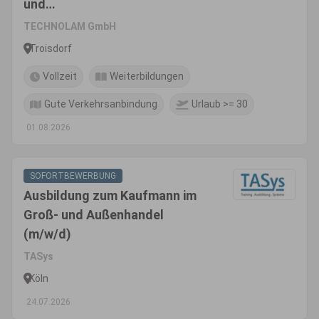
und
Außenhandelsmanagement
TECHNOLAM GmbH
(m/w/d)
Troisdorf
Vollzeit
Weiterbildungen
Gute Verkehrsanbindung
Urlaub >= 30
01.08.2026
SOFORTBEWERBUNG
Ausbildung zum Kaufmann im
Groß- und Außenhandel
(m/w/d)
TASys
Köln
24.07.2026