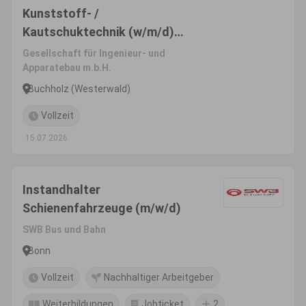
Kunststoff- /
Kautschuktechnik (w/m/d)
Schwerpunkt Bauteile /
Gesellschaft für Ingenieur- und
Kunststoffschlosser
Apparatebau m.b.H.
Buchholz (Westerwald)
Vollzeit
15.07.2026
Instandhalter
Schienenfahrzeuge (m/w/d)
SWB Bus und Bahn
Bonn
Vollzeit
Nachhaltiger Arbeitgeber
Weiterbildungen
Jobticket
2