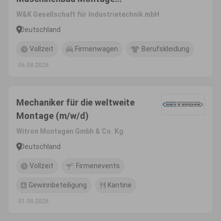
Pharma Medizintechnik
W&K Gesellschaft für Industrietechnik mbH
(m/w/d)
Deutschland
Vollzeit
Firmenwagen
Berufskleidung
06.08.2026
Mechaniker für die weltweite
Montage (m/w/d)
Witron Montagen Gmbh & Co. Kg
Deutschland
Vollzeit
Firmenevents
Gewinnbeteiligung
Kantine
01.08.2026