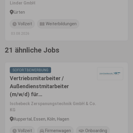
Linder GmbH
Kürten
Vollzeit
Weiterbildungen
03.08.2026
21 ähnliche Jobs
SOFORTBEWERBUNG
Vertriebsmitarbeiter /
Außendienstmitarbeiter
(m/w/d) für
Zerspanungswerkzeuge
Ischebeck Zerspanungstechnik GmbH & Co.
KG
Wuppertal, Essen, Köln, Hagen
Vollzeit
Firmenwagen
Onboarding