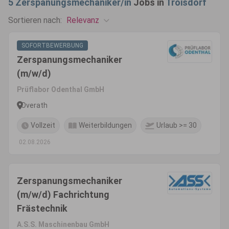
5
Zerspanungsmechaniker/in
Jobs in
Troisdorf
Relevanz
Sortieren nach:
SOFORTBEWERBUNG
Zerspanungsmechaniker
(m/w/d)
Prüflabor Odenthal GmbH
Overath
Vollzeit
Weiterbildungen
Urlaub >= 30
02.08.2026
Zerspanungsmechaniker
(m/w/d) Fachrichtung
Frästechnik
A.S.S. Maschinenbau GmbH