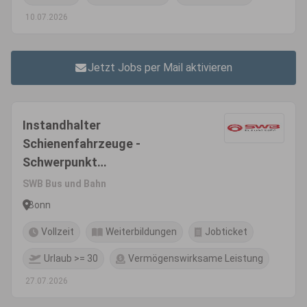
10.07.2026
Jetzt Jobs per Mail aktivieren
Instandhalter
Schienenfahrzeuge -
Schwerpunkt
Unterflurdrehbank (m/w/d)
SWB Bus und Bahn
Bonn
Vollzeit
Weiterbildungen
Jobticket
Urlaub >= 30
Vermögenswirksame Leistung
27.07.2026