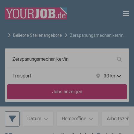
Beliebte Stellenangebote
Zerspanungsmechaniker/in
Jobs in
Troisdorf
30
km
Jobs anzeigen
Datum
Homeoffice
Arbeitszeit