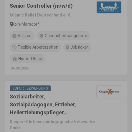
Senior Controller (m/w/d)
Islamic Relief Deutschland e. V.
Köln-Marsdorf
Vollzeit
Gesundheitsangebote
Flexible Arbeitszeiten
Jobticket
Home-Office
06.08.2026
SOFORTBEWERBUNG
Sozialarbeiter,
Sozialpädagogen, Erzieher,
Heilerziehungspfleger,
pädagogische Fachkräfte
Kaspar-X Intensivpädagogische Netzwerke
(m/w/d)
GmbH