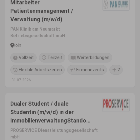
Mitarbeiter
Patientenmanagement /
Verwaltung (m/w/d)
PAN Klinik am Neumarkt
Betriebsgesellschaft mbH
Köln
Vollzeit
Teilzeit
Weiterbildungen
Flexible Arbeitszeiten
Firmenevents
2
31.07.2026
Dualer Student / duale
Studentin (m/w/d) in der
ImmobilienverwaltungStandort
Düsseldorf
PROSERVICE Dienstleistungsgesellschaft
mbH