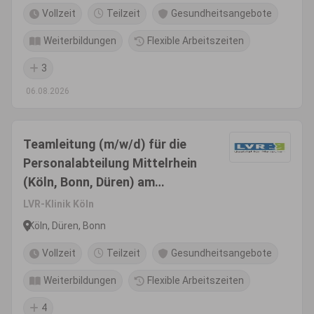
Vollzeit
Teilzeit
Gesundheitsangebote
Weiterbildungen
Flexible Arbeitszeiten
3
06.08.2026
Teamleitung (m/w/d) für die
Personalabteilung Mittelrhein
(Köln, Bonn, Düren) am
Standort Düren
LVR-Klinik Köln
Köln, Düren, Bonn
Vollzeit
Teilzeit
Gesundheitsangebote
Weiterbildungen
Flexible Arbeitszeiten
4