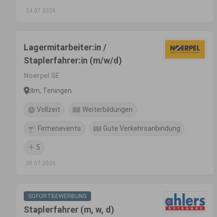
24.07.2026
Lagermitarbeiter:in /
Staplerfahrer:in (m/w/d)
Noerpel SE
Ulm, Teningen
Vollzeit
Weiterbildungen
Firmenevents
Gute Verkehrsanbindung
5
30.07.2026
SOFORTBEWERBUNG
Staplerfahrer (m, w, d)