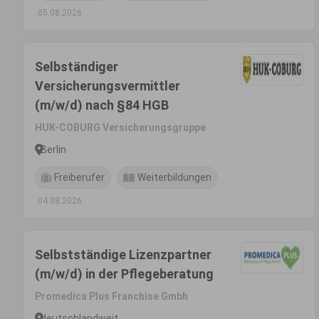
05.08.2026
Selbständiger
Versicherungsvermittler
(m/w/d) nach §84 HGB
HUK-COBURG Versicherungsgruppe
Berlin
Freiberufer
Weiterbildungen
04.08.2026
Selbstständige Lizenzpartner
(m/w/d) in der Pflegeberatung
Promedica Plus Franchise Gmbh
deutschlandweit