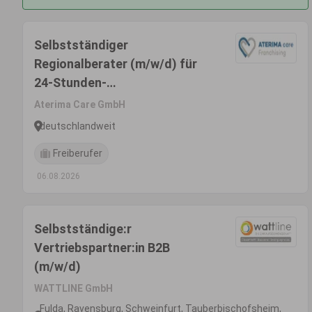
Selbstständiger
Regionalberater (m/w/d) für
24-Stunden-
Seniorenbetreuungkonzept
Aterima Care GmbH
deutschlandweit
Freiberufer
06.08.2026
Selbstständige:r
Vertriebspartner:in B2B
(m/w/d)
WATTLINE GmbH
Fulda, Ravensburg, Schweinfurt, Tauberbischofsheim,