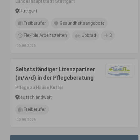
Landeshauptstadt Stuttgart
Stuttgart
Freiberufer
Gesundheitsangebote
Flexible Arbeitszeiten
Jobrad
3
06.08.2026
Selbstständiger Lizenzpartner
(m/w/d) in der Pflegeberatung
Pflege zu Hause Küffel
deutschlandweit
Freiberufer
05.08.2026