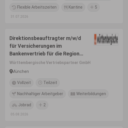
Flexible Arbeitszeiten
Kantine
5
31.07.2026
Direktionsbeauftragter m/w/d
für Versicherungen im
Bankenvertrieb für die Region
Bayern
Württembergische Vertriebspartner GmbH
München
Vollzeit
Teilzeit
Nachhaltiger Arbeitgeber
Weiterbildungen
Jobrad
2
05.08.2026