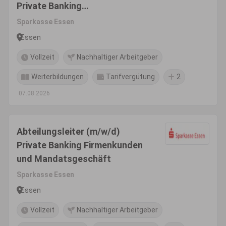
Private Banking
Firmenkunden&amp;Mandatsg
Sparkasse Essen
eschäft
Essen
Vollzeit
Nachhaltiger Arbeitgeber
Weiterbildungen
Tarifvergütung
2
07.08.2026
Abteilungsleiter (m/w/d)
Private Banking Firmenkunden
und Mandatsgeschäft
Sparkasse Essen
Essen
Vollzeit
Nachhaltiger Arbeitgeber