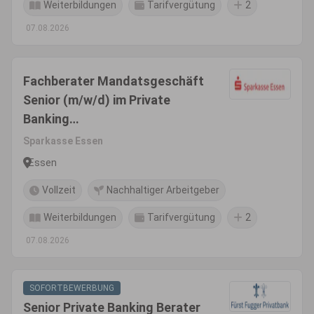
Weiterbildungen
Tarifvergütung
2
07.08.2026
Fachberater Mandatsgeschäft
Senior (m/w/d) im Private
Banking
Firmenkunden&amp;Mandatsg
Sparkasse Essen
eschäft
Essen
Vollzeit
Nachhaltiger Arbeitgeber
Weiterbildungen
Tarifvergütung
2
07.08.2026
SOFORTBEWERBUNG
Senior Private Banking Berater