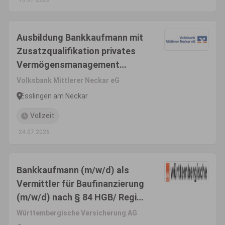
Ausbildung Bankkaufmann mit
Zusatzqualifikation privates
Vermögensmanagement
(m/w/d)
Volksbank Mittlerer Neckar eG
Esslingen am Neckar
Vollzeit
24.07.2026
Bankkaufmann (m/w/d) als
Vermittler für Baufinanzierung
(m/w/d) nach § 84 HGB/ Region
NRW
Württembergische Versicherung AG