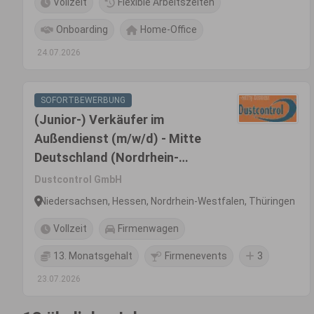
Vollzeit
Flexible Arbeitszeiten
Onboarding
Home-Office
24.07.2026
SOFORTBEWERBUNG
(Junior-) Verkäufer im
Außendienst (m/w/d) - Mitte
Deutschland (Nordrhein-
Westfalen, Nord-Hessen,
Dustcontrol GmbH
Thüringen, Sachsen)
Niedersachsen, Hessen, Nordrhein-Westfalen, Thüringen
Vollzeit
Firmenwagen
13. Monatsgehalt
Firmenevents
3
23.07.2026