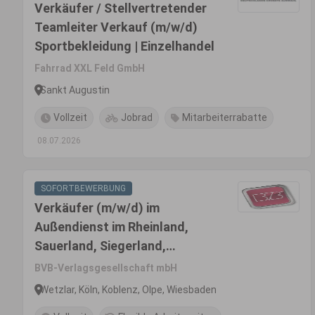
Verkäufer / Stellvertretender
Teamleiter Verkauf (m/w/d)
Sportbekleidung | Einzelhandel
Fahrrad XXL Feld GmbH
Sankt Augustin
Vollzeit
Jobrad
Mitarbeiterrabatte
08.07.2026
SOFORTBEWERBUNG
Verkäufer (m/w/d) im
Außendienst im Rheinland,
Sauerland, Siegerland,
Westerwald, Hunsrück und
BVB-Verlagsgesellschaft mbH
Eifel
Wetzlar, Köln, Koblenz, Olpe, Wiesbaden