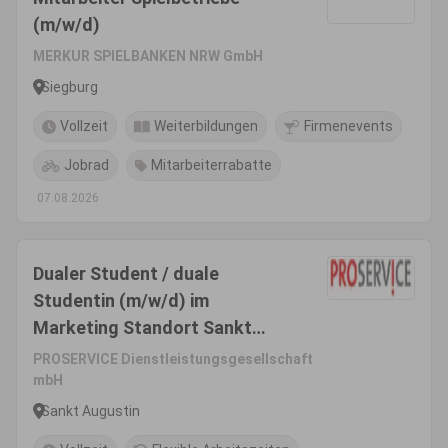
(m/w/d)
MERKUR SPIELBANKEN NRW GmbH
Siegburg
Vollzeit
Weiterbildungen
Firmenevents
Jobrad
Mitarbeiterrabatte
07.08.2026
Dualer Student / duale
Studentin (m/w/d) im
Marketing Standort Sankt
Augustin bei Bonn
PROSERVICE Dienstleistungsgesellschaft
mbH
Sankt Augustin