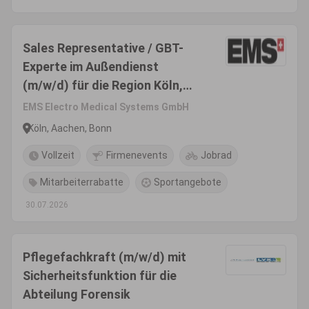
Sales Representative / GBT-
Experte im Außendienst
(m/w/d) für die Region Köln,
Bonn, Aachen -
EMS Electro Medical Systems GmbH
Produktsegment Dental
Köln, Aachen, Bonn
Vollzeit
Firmenevents
Jobrad
Mitarbeiterrabatte
Sportangebote
30.07.2026
Pflegefachkraft (m/w/d) mit
Sicherheitsfunktion für die
Abteilung Forensik