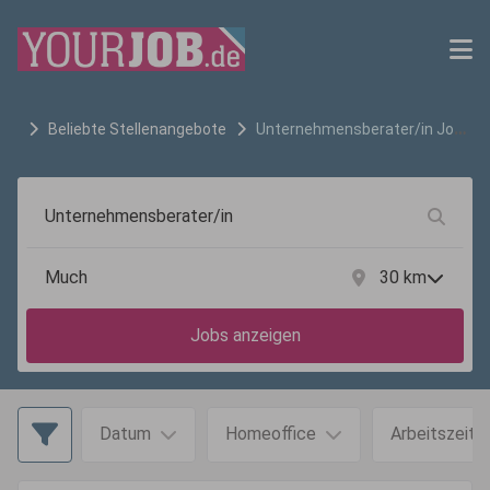
Beliebte Stellenangebote
Unternehmensberater/in
Jobs
in
Much
30
km
Jobs anzeigen
Datum
Homeoffice
Arbeitszeit