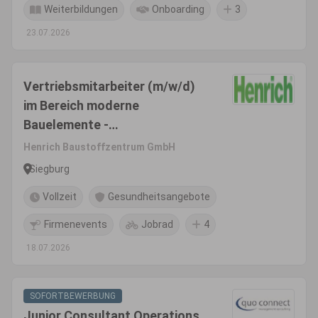
Weiterbildungen
Onboarding
3
23.07.2026
Vertriebsmitarbeiter (m/w/d)
im Bereich moderne
Bauelemente -
Objektgeschäft/Profi-Kunden
Henrich Baustoffzentrum GmbH
Siegburg
Vollzeit
Gesundheitsangebote
Firmenevents
Jobrad
4
18.07.2026
SOFORTBEWERBUNG
Junior Consultant Operations