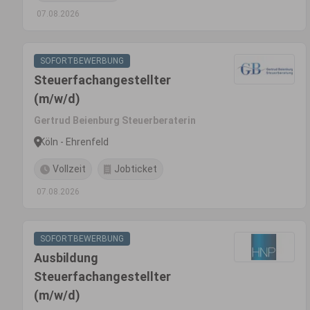
07.08.2026
SOFORTBEWERBUNG
Steuerfachangestellter
(m/w/d)
Gertrud Beienburg Steuerberaterin
Köln - Ehrenfeld
Vollzeit
Jobticket
07.08.2026
SOFORTBEWERBUNG
Ausbildung
Steuerfachangestellter
(m/w/d)