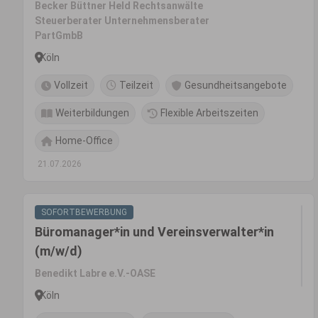
Becker Büttner Held Rechtsanwälte
Steuerberater Unternehmensberater
PartGmbB
Köln
Vollzeit
Teilzeit
Gesundheitsangebote
Weiterbildungen
Flexible Arbeitszeiten
Home-Office
21.07.2026
SOFORTBEWERBUNG
Büromanager*in und Vereinsverwalter*in
(m/w/d)
Benedikt Labre e.V.-OASE
Köln