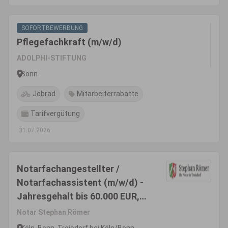
SOFORTBEWERBUNG
Pflegefachkraft (m/w/d)
ADOLPHI-STIFTUNG
Bonn
Jobrad
Mitarbeiterrabatte
Tarifvergütung
31.07.2026
Notarfachangestellter /
Notarfachassistent (m/w/d) -
Jahresgehalt bis 60.000 EUR,
Familienfreundlichkeit wird
Notar Stephan Römer
gefördert
Köln, Bonn, Troisdorf bei Köln/Bonn