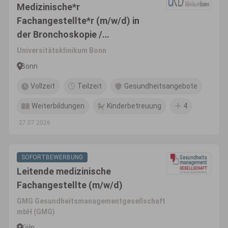
Medizinische*r
Fachangestellte*r (m/w/d) in
der Bronchoskopie /
Pneumologischen Ambulanz
Universitätsklinikum Bonn
Bonn
Vollzeit
Teilzeit
Gesundheitsangebote
Weiterbildungen
Kinderbetreuung
4
27.07.2026
SOFORTBEWERBUNG
Leitende medizinische
Fachangestellte (m/w/d)
GMG Gesundheitsmanagementgesellschaft
mbH (GMG)
Köln