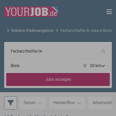
Beliebte Stellenangebote
Facharzthelfer/in
Jobs in
Bonn
30
km
Jobs anzeigen
Datum
Homeoffice
Arbeitszeit