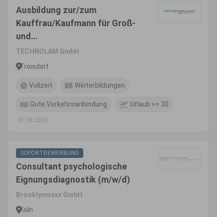
Ausbildung zur/zum
Kauffrau/Kaufmann für Groß-
und
Außenhandelsmanagement
TECHNOLAM GmbH
(m/w/d)
Troisdorf
Vollzeit
Weiterbildungen
Gute Verkehrsanbindung
Urlaub >= 30
01.08.2026
SOFORTBEWERBUNG
Consultant psychologische
Eignungsdiagnostik (m/w/d)
Brooklynmaxx GmbH
Köln