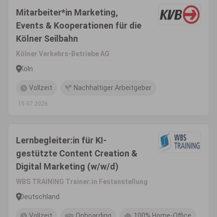
Mitarbeiter*in Marketing,
Events & Kooperationen für die
Kölner Seilbahn
Kölner Verkehrs-Betriebe AG
Köln
Vollzeit
Nachhaltiger Arbeitgeber
15.07.2026
Lernbegleiter:in für KI-
gestützte Content Creation &
Digital Marketing (w/w/d)
WBS TRAINING Trainer:in Festanstellung
Deutschland
Vollzeit
Onboarding
100% Home-Office