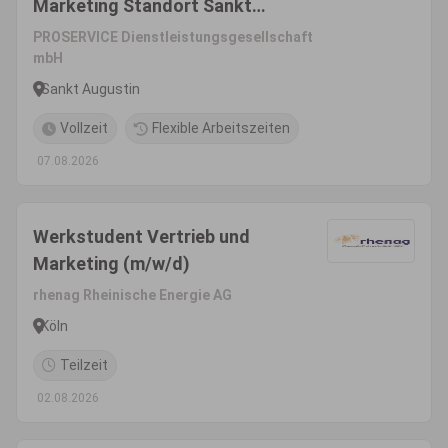
Marketing Standort Sankt
Augustin bei Bonn
PROSERVICE Dienstleistungsgesellschaft
mbH
Sankt Augustin
Vollzeit
Flexible Arbeitszeiten
07.08.2026
Werkstudent Vertrieb und
Marketing (m/w/d)
rhenag Rheinische Energie AG
Köln
Teilzeit
02.08.2026