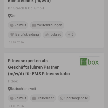
Klimatechnik (m/w/d)
Dr. Starck & Co. GmbH
Köln
Vollzeit
Weiterbildungen
Berufskleidung
Jobrad
6
28.07.2026
Fitnessexperten als
Geschäftsführer/Partner
(m/w/d) für EMS Fitnessstudio
fitbox
deutschlandweit
Vollzeit
Freiberufer
Sportangebote
01.08.2026