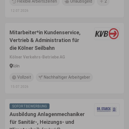
Flexible Arbeitszeiten
Urlaubsgeld
2
12.07.2026
Mitarbeiter*in Kundenservice,
Vertrieb & Administration für
die Kölner Seilbahn
Kölner Verkehrs-Betriebe AG
Köln
Vollzeit
Nachhaltiger Arbeitgeber
15.07.2026
SOFORTBEWERBUNG
Ausbildung Anlagenmechaniker
für Sanitär-, Heizungs- und