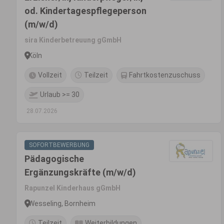
od. Kindertagespflegeperson
(m/w/d)
sira Kinderbetreuung gGmbH
Köln
Vollzeit
Teilzeit
Fahrtkostenzuschuss
Urlaub >= 30
28.07.2026
SOFORTBEWERBUNG
Pädagogische
Ergänzungskräfte (m/w/d)
Rapunzel Kinderhaus gGmbH
Wesseling, Bornheim
Teilzeit
Weiterbildungen