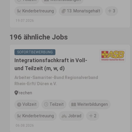
Kinderbetreuung
13. Monatsgehalt
3
19.07.2026
196 ähnliche Jobs
SOFORTBEWERBUNG
Integrationsfachkraft in Voll-
und Teilzeit (m, w, d)
Arbeiter-Samariter-Bund Regionalverband
Rhein-Erft/ Düren e.V.
Frechen
Vollzeit
Teilzeit
Weiterbildungen
Kinderbetreuung
Jobrad
2
06.08.2026