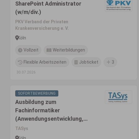
SharePoint Administrator
(w/m/div.)
PKV Verband der Privaten
Krankenversicherung e. V.
Köln
Vollzeit
Weiterbildungen
Flexible Arbeitszeiten
Jobticket
3
30.07.2026
SOFORTBEWERBUNG
Ausbildung zum
Fachinformatiker
(Anwendungsentwicklung,
Systemintegration oder
TASys
Daten- und Prozessanalyse)
Köln