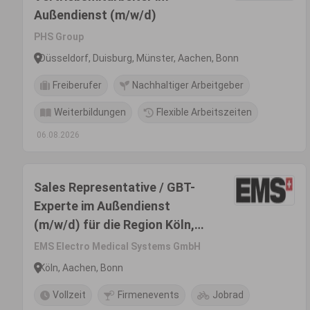
Außendienst (m/w/d)
PHS Group
Düsseldorf, Duisburg, Münster, Aachen, Bonn
Freiberufer
Nachhaltiger Arbeitgeber
Weiterbildungen
Flexible Arbeitszeiten
06.08.2026
Sales Representative / GBT-
Experte im Außendienst
(m/w/d) für die Region Köln,
Bonn, Aachen -
EMS Electro Medical Systems GmbH
Produktsegment Dental
Köln, Aachen, Bonn
Vollzeit
Firmenevents
Jobrad