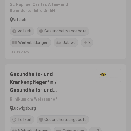
(m/w/d)
St. Raphael Caritas Alten- und
Behindertenhilfe GmbH
Wittlich
Vollzeit
Gesundheitsangebote
Weiterbildungen
Jobrad
2
03.08.2026
Gesundheits- und
Krankenpfleger*in /
Gesundheits- und
Kinderkrankenpfleger*in
Klinikum am Weissenhof
(w/m/d)
Ludwigsburg
Teilzeit
Gesundheitsangebote