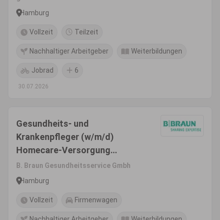
Hamburg
Vollzeit
Teilzeit
Nachhaltiger Arbeitgeber
Weiterbildungen
Jobrad
6
30.07.2026
Gesundheits- und
Krankenpfleger (w/m/d)
Homecare-Versorgung
Hamburg
B. Braun Gesundheitsservice Gmbh
Hamburg
Vollzeit
Firmenwagen
Nachhaltiger Arbeitgeber
Weiterbildungen