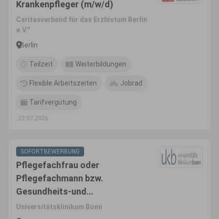
Krankenpfleger (m/w/d)
Caritasverband für das Erzbistum Berlin
e.V.''
Berlin
Teilzeit
Weiterbildungen
Flexible Arbeitszeiten
Jobrad
Tarifvergütung
22.07.2026
SOFORTBEWERBUNG
Pflegefachfrau oder
Pflegefachmann bzw.
Gesundheits-und
Krankenpfleger*In (m/w/d)
Universitätsklinikum Bonn