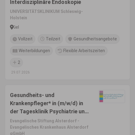
Interdisziplinäre Endoskopie
UNIVERSITÄTSKLINIKUM Schleswig-
Holstein
Kiel
Vollzeit
Teilzeit
Gesundheitsangebote
Weiterbildungen
Flexible Arbeitszeiten
2
29.07.2026
Gesundheits- und
Krankenpfleger* in (m/w/d) in
der Tagesklinik Psychiatrie und
-psychotherapie
Evangelische Stiftung Alsterdorf -
Evangelisches Krankenhaus Alsterdorf
gGmbH