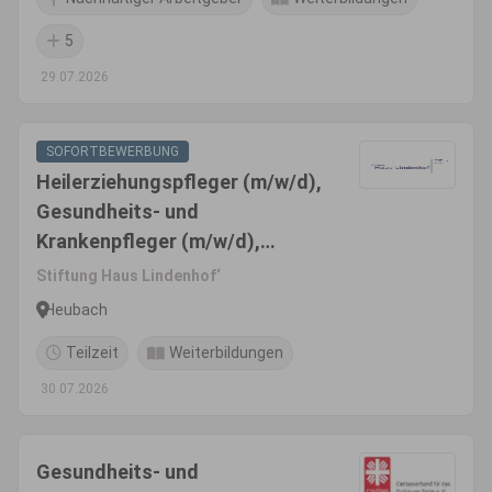
5
29.07.2026
SOFORTBEWERBUNG
Heilerziehungspfleger (m/w/d),
Gesundheits- und
Krankenpfleger (m/w/d),
Altenpfleger (m/w/d) oder mit
Stiftung Haus Lindenhof‘
vergleichbarer Qualifikation
Heubach
Teilzeit
Weiterbildungen
30.07.2026
Gesundheits- und