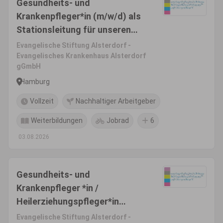
Gesundheits- und
Krankenpfleger*in (m/w/d) als
Stationsleitung für unseren
Aufnahmebereich Innere
Evangelische Stiftung Alsterdorf -
Medizin/ Geriatrie
Evangelisches Krankenhaus Alsterdorf
gGmbH
Hamburg
Vollzeit
Nachhaltiger Arbeitgeber
Weiterbildungen
Jobrad
6
03.08.2026
Gesundheits- und
Krankenpfleger *in /
Heilerziehungspfleger*in
(m/w/d) Psychiatrie
Evangelische Stiftung Alsterdorf -