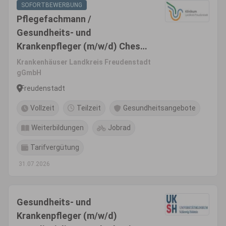
SOFORTBEWERBUNG
Pflegefachmann /
Gesundheits- und
Krankenpfleger (m/w/d) Chest-
Pain-Unit
Krankenhäuser Landkreis Freudenstadt
gGmbH
Freudenstadt
Vollzeit
Teilzeit
Gesundheitsangebote
Weiterbildungen
Jobrad
Tarifvergütung
31.07.2026
Gesundheits- und
Krankenpfleger (m/w/d)