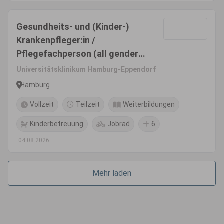
Gesundheits- und (Kinder-)
Krankenpfleger:in /
Pflegefachperson (all genders)
für die Zentrale Notaufnahme
Universitätsklinikum Hamburg-Eppendorf
Hamburg
Vollzeit
Teilzeit
Weiterbildungen
Kinderbetreuung
Jobrad
6
04.08.2026
Mehr laden