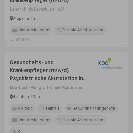
Lebenshilfe Leverkusen e.V.
Wipperfürth
Weiterbildungen
Flexible Arbeitszeiten
31.07.2026
Gesundheits- und
Krankenpfleger (m/w/d)
Psychiatrische Akutstation in
Agatharied
kbo-Lech-Mangfall-Klinik Agatharied
Hausham/Obb.
Vollzeit
Teilzeit
Gesundheitsangebote
Weiterbildungen
Flexible Arbeitszeiten
3