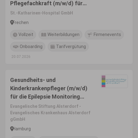
Pflegefachkraft (m/w/d) für
die Intensivstation
St.-Katharinen-Hospital GmbH
Frechen
Vollzeit
Weiterbildungen
Firmenevents
Onboarding
Tarifvergütung
20.07.2026
Gesundheits- und
Kinderkrankenpfleger (m/w/d)
für die Epilepsie Monitoring
Station
Evangelische Stiftung Alsterdorf -
Evangelisches Krankenhaus Alsterdorf
gGmbH
Hamburg