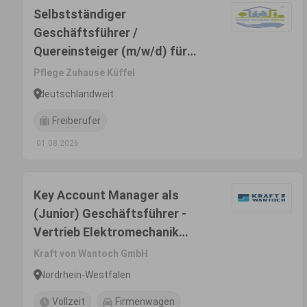
Selbstständiger
Geschäftsführer /
Quereinsteiger (m/w/d) für
Wachstumsmarkt
Pflege Zuhause Küffel
Seniorenbetreuung
deutschlandweit
Freiberufer
01.08.2026
Key Account Manager als
(Junior) Geschäftsführer -
Vertrieb Elektromechanik
(m/w/d)
Kraft von Wantoch GmbH
Nordrhein-Westfalen
Vollzeit
Firmenwagen