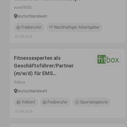
vomFASS
deutschlandweit
Freiberufer
Nachhaltiger Arbeitgeber
02.08.2026
Fitnessexperten als
Geschäftsführer/Partner
(m/w/d) für EMS
Fitnessstudio
fitbox
deutschlandweit
Vollzeit
Freiberufer
Sportangebote
01.08.2026