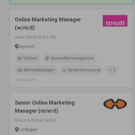
Online Marketing Manager
(w/m/d)
medi GmbH & Co. KG
Bayreuth
Vollzeit
Gesundheitsangebote
Weiterbildungen
Kinderbetreuung
5
05.08.2026
Senior Online Marketing
Manager (m/w/d)
Storz & Bickel GmbH
Tuttlingen