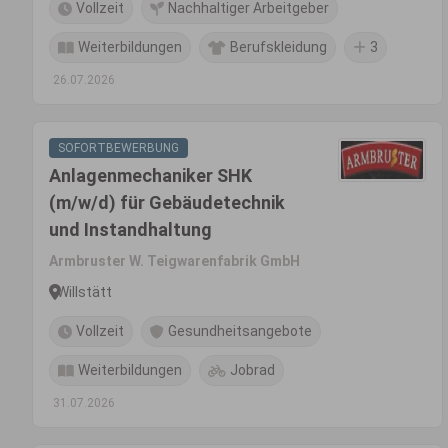
Vollzeit
Nachhaltiger Arbeitgeber
Weiterbildungen
Berufskleidung
3
26.07.2026
SOFORTBEWERBUNG
Anlagenmechaniker SHK
(m/w/d) für Gebäudetechnik
und Instandhaltung
Armbruster W. Teigwarenfabrik GmbH
Willstätt
Vollzeit
Gesundheitsangebote
Weiterbildungen
Jobrad
31.07.2026