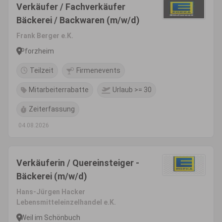
Verkäufer / Fachverkäufer
Bäckerei / Backwaren (m/w/d)
Frank Berger e.K.
Pforzheim
Teilzeit
Firmenevents
Mitarbeiterrabatte
Urlaub >= 30
Zeiterfassung
04.08.2026
Verkäuferin / Quereinsteiger -
Bäckerei (m/w/d)
Hans-Jürgen Hacker
Lebensmitteleinzelhandel e.K.
Weil im Schönbuch