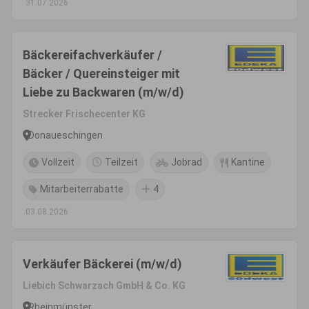
31.07.2026
Bäckereifachverkäufer /
Bäcker / Quereinsteiger mit
Liebe zu Backwaren (m/w/d)
Strecker Frischecenter KG
Donaueschingen
Vollzeit
Teilzeit
Jobrad
Kantine
Mitarbeiterrabatte
4
03.08.2026
Verkäufer Bäckerei (m/w/d)
Liebich Schwarzach GmbH & Co. KG
Rheinmünster