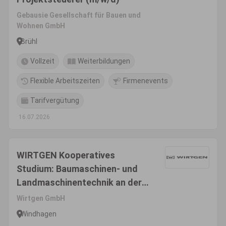
Gebausie Gesellschaft für Bauen und
Wohnen GmbH
Brühl
Vollzeit
Weiterbildungen
Flexible Arbeitszeiten
Firmenevents
Tarifvergütung
16.07.2026
WIRTGEN Kooperatives
Studium: Baumaschinen- und
Landmaschinentechnik an der
TH Köln - Bachelor of
Wirtgen GmbH
Engineering
Windhagen