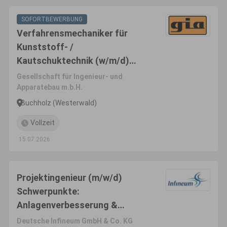
SOFORTBEWERBUNG
Verfahrensmechaniker für
Kunststoff- /
Kautschuktechnik (w/m/d)
Schwerpunkt Bauteile /
Gesellschaft für Ingenieur- und
Kunststoffschlosser
Apparatebau m.b.H.
Buchholz (Westerwald)
Vollzeit
15.07.2026
Projektingenieur (m/w/d)
Schwerpunkte:
Anlagenverbesserung &
Weiterentwicklung
Deutsche Infineum GmbH & Co. KG