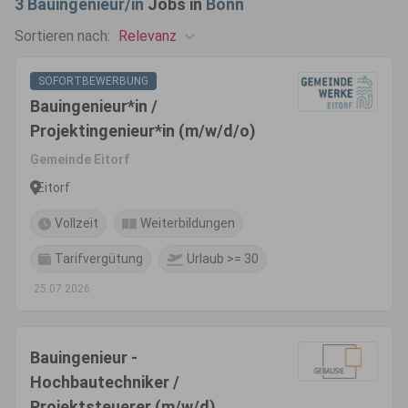
3
Bauingenieur/in
Jobs in
Bonn
Relevanz
Sortieren nach:
SOFORTBEWERBUNG
Bauingenieur*in /
Projektingenieur*in (m/w/d/o)
Gemeinde Eitorf
Eitorf
Vollzeit
Weiterbildungen
Tarifvergütung
Urlaub >= 30
25.07.2026
Bauingenieur -
Hochbautechniker /
Projektsteuerer (m/w/d)