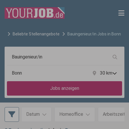
Beliebte Stellenangebote
Bauingenieur/in
Jobs in
Bonn
30
km
Jobs anzeigen
Datum
Homeoffice
Arbeitszeit