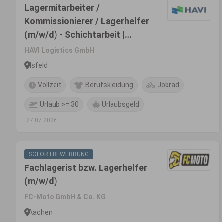
Lagermitarbeiter /
Kommissionierer / Lagerhelfer
(m/w/d) - Schichtarbeit |
Ilsfeld (bei Heilbronn,
HAVI Logistics GmbH
Ludwigsburg, Bietigheim-
Ilsfeld
Bissingen)
Vollzeit
Berufskleidung
Jobrad
Urlaub >= 30
Urlaubsgeld
27.07.2026
SOFORTBEWERBUNG
Fachlagerist bzw. Lagerhelfer
(m/w/d)
FC-Moto GmbH & Co. KG
Aachen