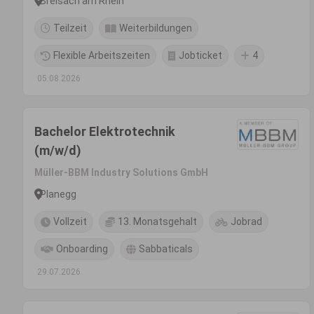
Breisach am Rhein
Teilzeit
Weiterbildungen
Flexible Arbeitszeiten
Jobticket
4
05.08.2026
Bachelor Elektrotechnik
(m/w/d)
Müller-BBM Industry Solutions GmbH
Planegg
Vollzeit
13. Monatsgehalt
Jobrad
Onboarding
Sabbaticals
29.07.2026