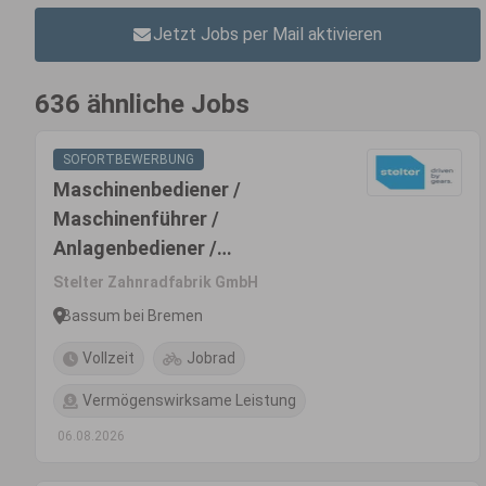
Jetzt Jobs per Mail aktivieren
636 ähnliche Jobs
SOFORTBEWERBUNG
Maschinenbediener /
Maschinenführer /
Anlagenbediener /
Produktionsmitarbeiter /
Stelter Zahnradfabrik GmbH
Produktionshelfer (m/w/d) -
Bassum bei Bremen
CNC-Fertigung |
Vollzeit
Jobrad
Quereinsteiger willkommen
Vermögenswirksame Leistung
06.08.2026