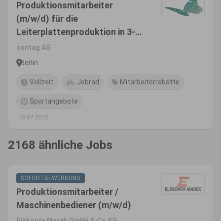
Produktionsmitarbeiter
(m/w/d) für die
Leiterplattenproduktion in 3-
Schichtbetrieb
contag AG
Elektronik/Mechatronik/Mikrot
Berlin
echnologe (m/w/d)
Vollzeit
Jobrad
Mitarbeiterrabatte
Sportangebote
09.07.2026
2168 ähnliche Jobs
SOFORTBEWERBUNG
Produktionsmitarbeiter /
Maschinenbediener (m/w/d)
Elekonta Marek GmbH & Co.KG