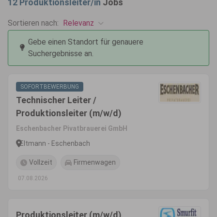
12
Produktionsleiter/in
Jobs
Relevanz
Sortieren nach:
Gebe einen Standort für genauere
Suchergebnisse an.
SOFORTBEWERBUNG
Technischer Leiter /
Produktionsleiter (m/w/d)
Eschenbacher Pivatbrauerei GmbH
Eltmann - Eschenbach
Vollzeit
Firmenwagen
07.08.2026
Produktionsleiter (m/w/d)