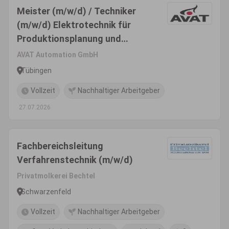
Meister (m/w/d) / Techniker
(m/w/d) Elektrotechnik für
Produktionsplanung und
Arbeitsvorbereitung
AVAT Automation GmbH
Tübingen
Vollzeit
Nachhaltiger Arbeitgeber
27.07.2026
Fachbereichsleitung
Verfahrenstechnik (m/w/d)
Privatmolkerei Bechtel
Schwarzenfeld
Vollzeit
Nachhaltiger Arbeitgeber