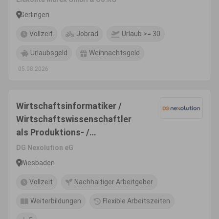
Gerlingen
Vollzeit
Jobrad
Urlaub >= 30
Urlaubsgeld
Weihnachtsgeld
05.08.2026
Wirtschaftsinformatiker /
Wirtschaftswissenschaftler
als Produktions- /
Projektmanager (w/m/d)
DG Nexolution eG
Payment
Wiesbaden
Vollzeit
Nachhaltiger Arbeitgeber
Weiterbildungen
Flexible Arbeitszeiten