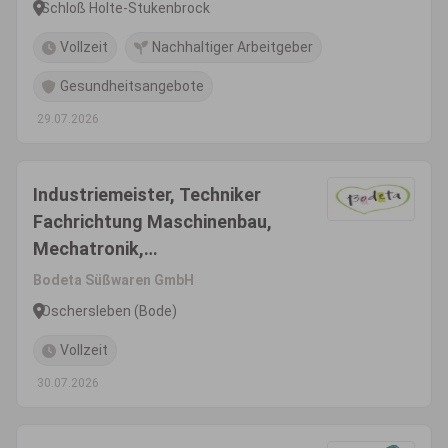
Schloß Holte-Stukenbrock
Vollzeit
Nachhaltiger Arbeitgeber
Gesundheitsangebote
29.07.2026
Industriemeister, Techniker
Fachrichtung Maschinenbau,
Mechatronik,
Produktionstechnik o. ä. als
Bodeta Süßwaren GmbH
Teamleiter Technik &
Oschersleben (Bode)
Instandhaltung (m/w/d)
Vollzeit
30.07.2026