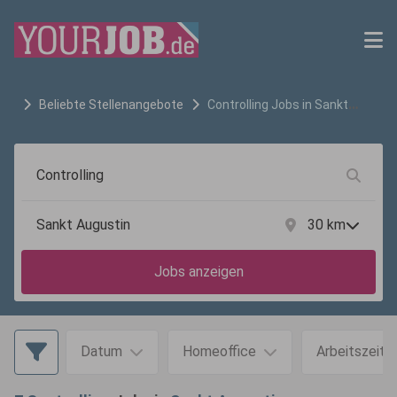
Beliebte Stellenangebote
Controlling
Jobs in
Sankt
Augustin
30
km
Jobs anzeigen
Datum
Homeoffice
Arbeitszeit