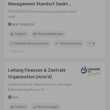
Management Standort Sankt
Augustin bei Bonn in Vollzeit
PROSERVICE Dienstleistungsgesellschaft
(40 Wochenstunden)
mbH
Sankt Augustin
Vollzeit
Weiterbildungen
Flexible Arbeitszeiten
Firmenevents
4
07.08.2026
Leitung Finanzen & Zentrale
Organisation (m/w/d)
Lebenshilfe für Menschen mit geistiger
Behinderung Bonn e.V.
Bonn
Vollzeit
Firmenwagen