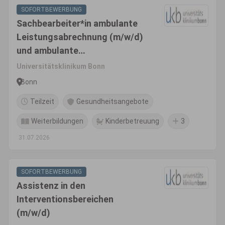
SOFORTBEWERBUNG
Sachbearbeiter*in ambulante
Leistungsabrechnung (m/w/d)
und ambulante
Patientenaufnahme
Universitätsklinikum Bonn
Bonn
Teilzeit
Gesundheitsangebote
Weiterbildungen
Kinderbetreuung
3
31.07.2026
SOFORTBEWERBUNG
Assistenz in den
Interventionsbereichen
(m/w/d)