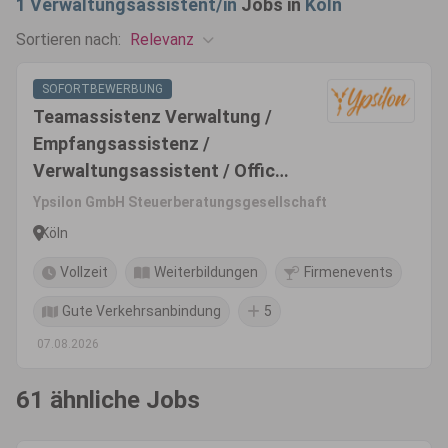
1
Verwaltungsassistent/in
Jobs in
Köln
Relevanz
Sortieren nach:
SOFORTBEWERBUNG
Teamassistenz Verwaltung /
Empfangsassistenz /
Verwaltungsassistent / Office-
Manager (m/w/d)
Ypsilon GmbH Steuerberatungsgesellschaft
Köln
Vollzeit
Weiterbildungen
Firmenevents
Gute Verkehrsanbindung
5
07.08.2026
61 ähnliche Jobs