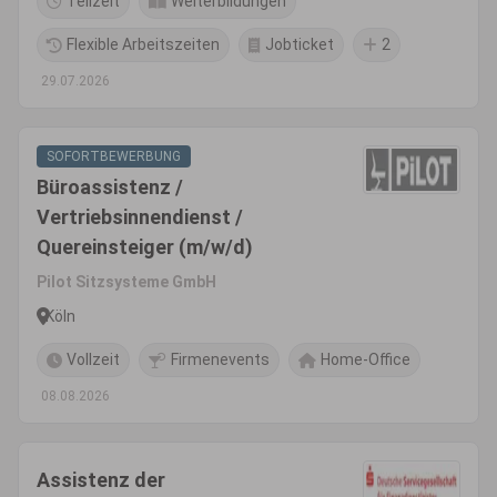
Teilzeit
Weiterbildungen
Flexible Arbeitszeiten
Jobticket
2
29.07.2026
SOFORTBEWERBUNG
Büroassistenz /
Vertriebsinnendienst /
Quereinsteiger (m/w/d)
Pilot Sitzsysteme GmbH
Köln
Vollzeit
Firmenevents
Home-Office
08.08.2026
Assistenz der