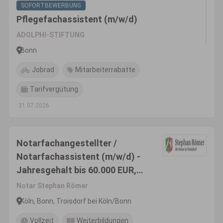
SOFORTBEWERBUNG
Pflegefachassistent (m/w/d)
ADOLPHI-STIFTUNG
Bonn
Jobrad
Mitarbeiterrabatte
Tarifvergütung
31.07.2026
Notarfachangestellter /
Notarfachassistent (m/w/d) -
Jahresgehalt bis 60.000 EUR,
Familienfreundlichkeit wird
Notar Stephan Römer
gefördert
Köln, Bonn, Troisdorf bei Köln/Bonn
Vollzeit
Weiterbildungen