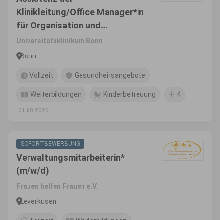
Klinikleitung/Office Manager*in
für Organisation und
Digitalisierung (m/w/d)
Universitätsklinikum Bonn
Bonn
Vollzeit
Gesundheitsangebote
Weiterbildungen
Kinderbetreuung
4
01.08.2026
SOFORTBEWERBUNG
Verwaltungsmitarbeiterin*
(m/w/d)
Frauen helfen Frauen e.V.
Leverkusen