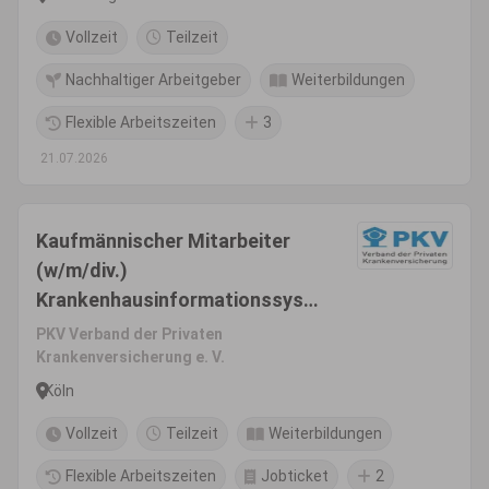
Vollzeit
Teilzeit
Nachhaltiger Arbeitgeber
Weiterbildungen
Flexible Arbeitszeiten
3
21.07.2026
Kaufmännischer Mitarbeiter
(w/m/div.)
Krankenhausinformationssyst
em
PKV Verband der Privaten
Krankenversicherung e. V.
Köln
Vollzeit
Teilzeit
Weiterbildungen
Flexible Arbeitszeiten
Jobticket
2