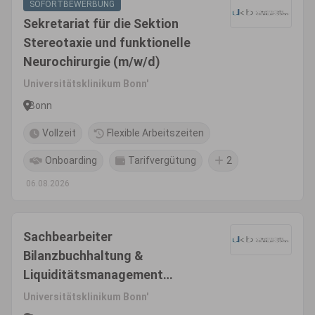
SOFORTBEWERBUNG
Sekretariat für die Sektion
Stereotaxie und funktionelle
Neurochirurgie (m/w/d)
Universitätsklinikum Bonn'
Bonn
Vollzeit
Flexible Arbeitszeiten
Onboarding
Tarifvergütung
2
06.08.2026
Sachbearbeiter
Bilanzbuchhaltung &
Liquiditätsmanagement
(m/w/d)
Universitätsklinikum Bonn'