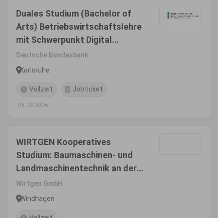
Duales Studium (Bachelor of
Arts) Betriebswirtschaftslehre
mit Schwerpunkt Digital
Business Management an der
Deutsche Bundesbank
Dualen Hochschule Baden-
Karlsruhe
Württemberg (DHBW) in
Vollzeit
Jobticket
Karlsruhe
06.08.2026
WIRTGEN Kooperatives
Studium: Baumaschinen- und
Landmaschinentechnik an der
TH Köln - Bachelor of
Wirtgen GmbH
Engineering
Windhagen
Vollzeit