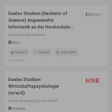
Duales Studium (Bachelor of
Science) Angewandte
Informatik an der Hochschule
Mainz
Deutsche Bundesbank
Mainz
Vollzeit
Teilzeit
Jobticket
06.08.2026
Duales Studium
Wirtschaftspsychologie
(m/w/d)
Home Shopping Europe GmbH
Ismaning