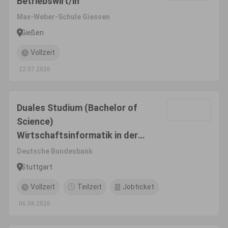
Betriebswirt/in
Max-Weber-Schule Giessen
Gießen
Vollzeit
22.07.2026
Duales Studium (Bachelor of
Science)
Wirtschaftsinformatik in der
Studienrichtung Application
Deutsche Bundesbank
Management an der Dualen
Stuttgart
Hochschule Baden-
Vollzeit
Teilzeit
Jobticket
Württemberg (DHBW) in
Stuttgart
06.08.2026