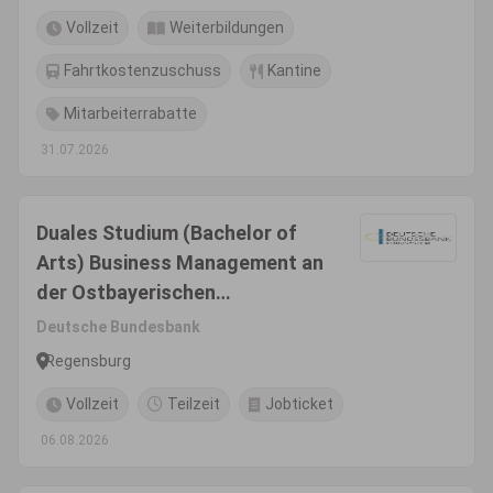
Vollzeit
Weiterbildungen
Fahrtkostenzuschuss
Kantine
Mitarbeiterrabatte
31.07.2026
Duales Studium (Bachelor of
Arts) Business Management an
der Ostbayerischen
Technischen Hochschule
Deutsche Bundesbank
(OTH) in Regensburg
Regensburg
Vollzeit
Teilzeit
Jobticket
06.08.2026