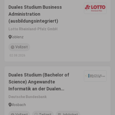
Duales Studium Business
Administration
(ausbildungsintegriert)
Lotto Rheinland-Pfalz GmbH
Koblenz
Vollzeit
02.08.2026
Duales Studium (Bachelor of
Science) Angewandte
Informatik an der Dualen
Hochschule Baden-
Deutsche Bundesbank
Württemberg (DHBW) in
Mosbach
Mosbach
Vollzeit
Teilzeit
Jobticket