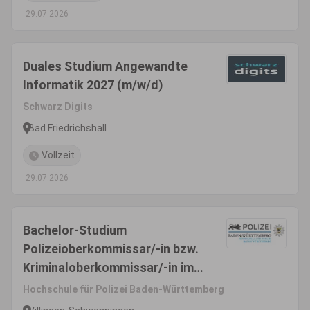
29.07.2026
Duales Studium Angewandte
Informatik 2027 (m/w/d)
Schwarz Digits
Bad Friedrichshall
Vollzeit
29.07.2026
Bachelor-Studium
Polizeioberkommissar/-in bzw.
Kriminaloberkommissar/-in im
gehobenen
Hochschule für Polizei Baden-Württemberg
Polizeivollzugsdienst