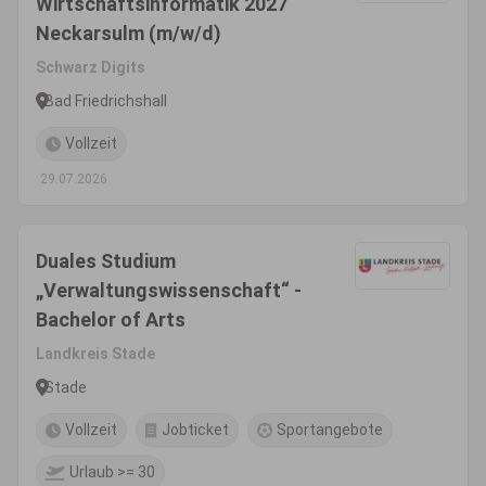
Wirtschaftsinformatik 2027
Neckarsulm (m/w/d)
Schwarz Digits
Bad Friedrichshall
Vollzeit
29.07.2026
Duales Studium
„Verwaltungswissenschaft“ -
Bachelor of Arts
Landkreis Stade
Stade
Vollzeit
Jobticket
Sportangebote
Urlaub >= 30