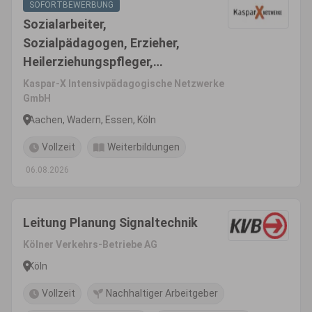
SOFORTBEWERBUNG
Sozialarbeiter,
Sozialpädagogen, Erzieher,
Heilerziehungspfleger,
pädagogische Fachkräfte
Kaspar-X Intensivpädagogische Netzwerke
(m/w/d)
GmbH
Aachen, Wadern, Essen, Köln
Vollzeit
Weiterbildungen
06.08.2026
Leitung Planung Signaltechnik
Kölner Verkehrs-Betriebe AG
Köln
Vollzeit
Nachhaltiger Arbeitgeber