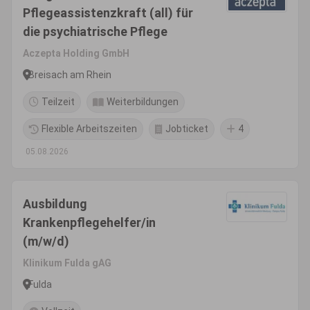
Pflegeassistenzkraft (all) für
die psychiatrische Pflege
Aczepta Holding GmbH
Breisach am Rhein
Teilzeit
Weiterbildungen
Flexible Arbeitszeiten
Jobticket
4
05.08.2026
Ausbildung
Krankenpflegehelfer/in
(m/w/d)
Klinikum Fulda gAG
Fulda