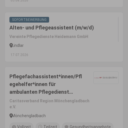
05.08.2026
SOFORTBEWERBUNG
Alten- und Pflegeassistent (m/w/d)
Vereinte Pflegedienste Heidemann GmbH
Lindlar
17.07.2026
Pflegefachassistent*innen/Pfl
egehelfer*innen für
ambulanten Pflegedienst
(w/m/d)
Caritasverband Region Mönchengladbach
e.V.
Mönchengladbach
Vollzeit
Teilzeit
Gesundheitsangebote