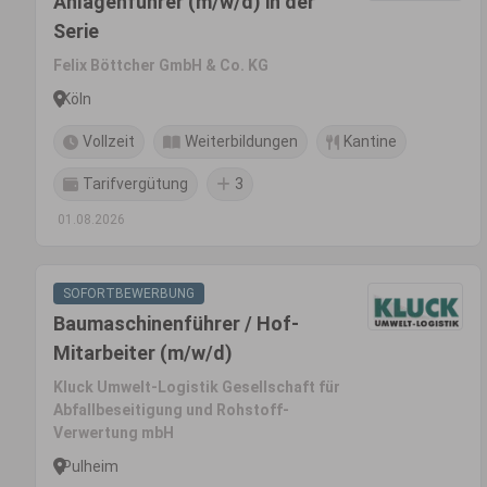
Anlagenführer (m/w/d) in der
Serie
Felix Böttcher GmbH & Co. KG
Köln
Vollzeit
Weiterbildungen
Kantine
Tarifvergütung
3
01.08.2026
SOFORTBEWERBUNG
Baumaschinenführer / Hof-
Mitarbeiter (m/w/d)
Kluck Umwelt-Logistik Gesellschaft für
Abfallbeseitigung und Rohstoff-
Verwertung mbH
Pulheim