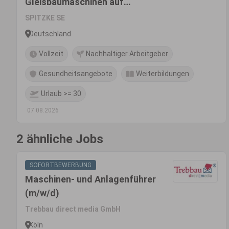
Gleisbaumaschinen auf
Montage bundesweit (m/w/d)
SPITZKE SE
Deutschland
Vollzeit
Nachhaltiger Arbeitgeber
Gesundheitsangebote
Weiterbildungen
Urlaub >= 30
07.08.2026
2 ähnliche Jobs
SOFORTBEWERBUNG
Maschinen- und Anlagenführer
(m/w/d)
Trebbau direct media GmbH
Köln