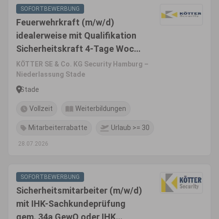
SOFORTBEWERBUNG
Feuerwehrkraft (m/w/d)
idealerweise mit Qualifikation
Sicherheitskraft 4-Tage Woche
in Stade
KÖTTER SE & Co. KG Security Hamburg –
Niederlassung Stade
Stade
Vollzeit
Weiterbildungen
Mitarbeiterrabatte
Urlaub >= 30
28.07.2026
SOFORTBEWERBUNG
Sicherheitsmitarbeiter (m/w/d)
mit IHK-Sachkundeprüfung
gem. 34a GewO oder IHK