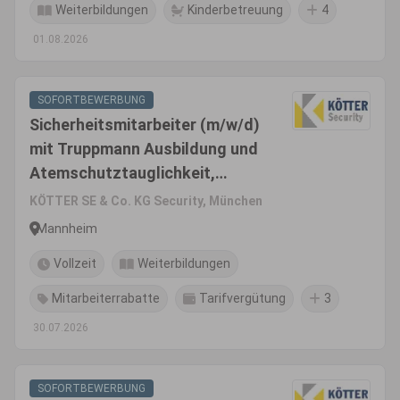
Weiterbildungen
Kinderbetreuung
4
01.08.2026
SOFORTBEWERBUNG
Sicherheitsmitarbeiter (m/w/d)
mit Truppmann Ausbildung und
Atemschutztauglichkeit,
19,00€/Std. + übertarifliche
KÖTTER SE & Co. KG Security, München
Zulage in Mannheim
Mannheim
Vollzeit
Weiterbildungen
Mitarbeiterrabatte
Tarifvergütung
3
30.07.2026
SOFORTBEWERBUNG