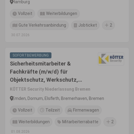
Hamburg
Vollzeit
Weiterbildungen
Gute Verkehrsanbindung
Jobticket
2
30.07.2026
SOFORTBEWERBUNG
Sicherheitsmitarbeiter &
Fachkräfte (m/w/d) für
Objektschutz, Werkschutz,
Revierdienst, Empfang (HB /
KÖTTER Security Niederlassung Bremen
BHV)
Emden, Dornum, Elsfleth, Bremerhaven, Bremen
Vollzeit
Teilzeit
Firmenwagen
Weiterbildungen
Mitarbeiterrabatte
2
01.08.2026