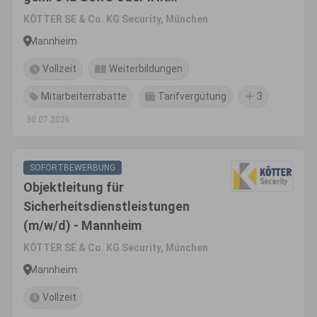
Geprüfte Schutz- und
KÖTTER SE & Co. KG Security, München
Sicherheitskraft für einen
Mannheim
namenhafte
Vollzeit
Weiterbildungen
Automobilhersteller in
Mannheim
Mitarbeiterrabatte
Tarifvergütung
3
30.07.2026
SOFORTBEWERBUNG
Objektleitung für
Sicherheitsdienstleistungen
(m/w/d) - Mannheim
KÖTTER SE & Co. KG Security, München
Mannheim
Vollzeit