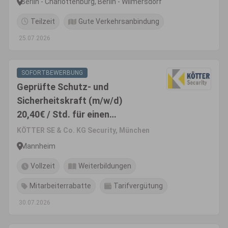
Berlin - Charlottenburg, Berlin - Wilmersdorf
Teilzeit
Gute Verkehrsanbindung
25.07.2026
SOFORTBEWERBUNG
Geprüfte Schutz- und
Sicherheitskraft (m/w/d)
20,40€ / Std. für einen
namhaften Kunden in
KÖTTER SE & Co. KG Security, München
Mannheim
Mannheim
Vollzeit
Weiterbildungen
Mitarbeiterrabatte
Tarifvergütung
30.07.2026