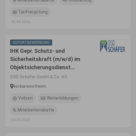
Mitarbeiterrabatte
Onboarding
Tarifvergütung
05.08.2026
SOFORTBEWERBUNG
IHK Gepr. Schutz- und
Sicherheitskraft (m/w/d) im
Objektsicherungsdienst
(kerntechnische Einrichtung)
OSD Schäfer GmbH & Co. KG
Neckarwestheim
Vollzeit
Weiterbildungen
Mitarbeiterrabatte
04.08.2026