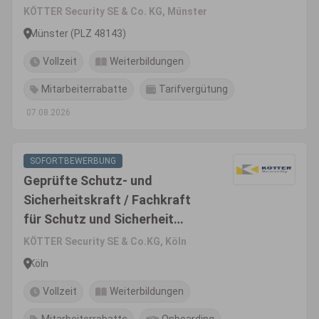
- Münster
KÖTTER Security SE & Co. KG, Münster
Münster (PLZ 48143)
Vollzeit
Weiterbildungen
Mitarbeiterrabatte
Tarifvergütung
07.08.2026
SOFORTBEWERBUNG
Geprüfte Schutz- und
Sicherheitskraft / Fachkraft
für Schutz und Sicherheit
(m/w/d) - Raum Köln
KÖTTER Security SE & Co.KG, Köln
Köln
Vollzeit
Weiterbildungen