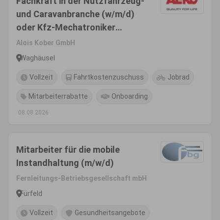
Fachkraft in der Nutzfahrzeug-
und Caravanbranche (w/m/d)
oder Kfz-Mechatroniker
(w/m/d) / Kfz-Mechaniker
Alois Kober GmbH
(w/m/d)
Waghäusel
Vollzeit
Fahrtkostenzuschuss
Jobrad
Mitarbeiterrabatte
Onboarding
08.08.2026
Mitarbeiter für die mobile
Instandhaltung (m/w/d)
Fernleitungs-Betriebsgesellschaft mbH
Fürfeld
Vollzeit
Gesundheitsangebote