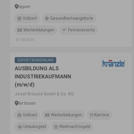
Bippen
Vollzeit
Gesundheitsangebote
Weiterbildungen
Firmenevents
07.08.2026
SOFORTBEWERBUNG
AUSBILDUNG ALS
INDUSTRIEKAUFMANN
(m/w/d)
Josef Kränzle GmbH & Co. KG
Illertissen
Vollzeit
Weiterbildungen
Kantine
Urlaubsgeld
Weihnachtsgeld