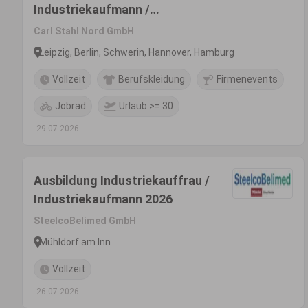
Industriekaufmann /
Industriekauffrau /
Carl Stahl Nord GmbH
Sachbearbeiter (m/w/d)
Leipzig, Berlin, Schwerin, Hannover, Hamburg
Vollzeit
Berufskleidung
Firmenevents
Jobrad
Urlaub >= 30
29.07.2026
Ausbildung Industriekauffrau /
Industriekaufmann 2026
SteelcoBelimed GmbH
Mühldorf am Inn
Vollzeit
26.07.2026