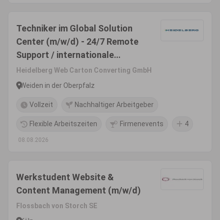
Techniker im Global Solution
Center (m/w/d) - 24/7 Remote
Support / internationale
Serviceeinsätze
Heidelberg Web Carton Converting GmbH
Weiden in der Oberpfalz
Vollzeit
Nachhaltiger Arbeitgeber
Flexible Arbeitszeiten
Firmenevents
4
08.08.2026
Werkstudent Website &
Content Management (m/w/d)
Flossbach von Storch SE