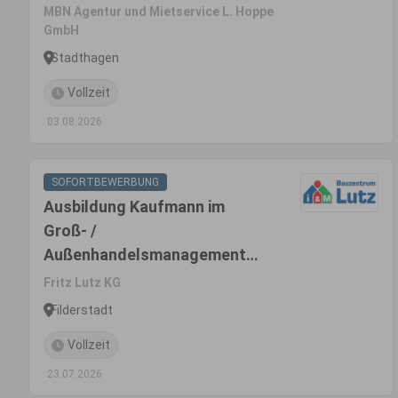
MBN Agentur und Mietservice L. Hoppe
GmbH
Stadthagen
Vollzeit
03.08.2026
SOFORTBEWERBUNG
Ausbildung Kaufmann im
Groß- /
Außenhandelsmanagement
(m/w/d)
Fritz Lutz KG
Filderstadt
Vollzeit
23.07.2026