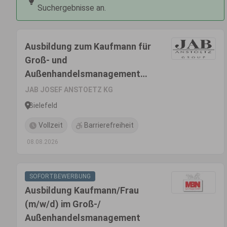
Suchergebnisse an.
Ausbildung zum Kaufmann für
Groß- und
Außenhandelsmanagement
(m/w/d)
JAB JOSEF ANSTOETZ KG
Bielefeld
Vollzeit
Barrierefreiheit
08.08.2026
SOFORTBEWERBUNG
Ausbildung Kaufmann/Frau
(m/w/d) im Groß-/
Außenhandelsmanagement