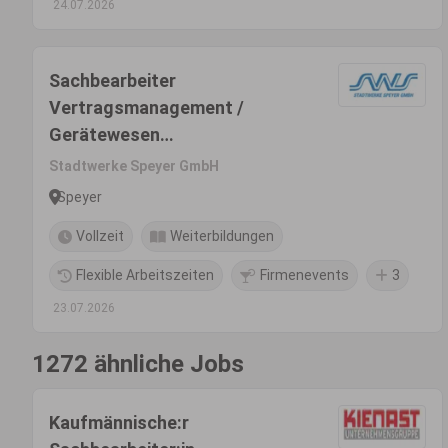
24.07.2026
Sachbearbeiter
Vertragsmanagement /
Gerätewesen
(Industriekaufmann,
Stadtwerke Speyer GmbH
Kaufmann für Groß- und
Speyer
Außenhandelsmanagement o.
Vollzeit
Weiterbildungen
ä.) (m/w/d) -
Energiewirtschaft
Flexible Arbeitszeiten
Firmenevents
3
23.07.2026
1272 ähnliche Jobs
Kaufmännische:r