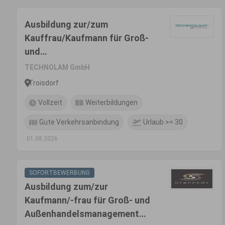
Ausbildung zur/zum
Kauffrau/Kaufmann für Groß-
und
Außenhandelsmanagement
TECHNOLAM GmbH
(m/w/d)
Troisdorf
Vollzeit
Weiterbildungen
Gute Verkehrsanbindung
Urlaub >= 30
01.08.2026
SOFORTBEWERBUNG
Ausbildung zum/zur
Kaufmann/-frau für Groß- und
Außenhandelsmanagement