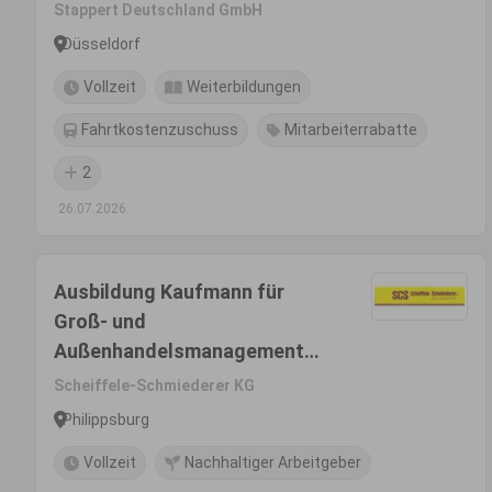
(m/w/d) Schwerpunkt
Stappert Deutschland GmbH
Großhandel
Düsseldorf
Vollzeit
Weiterbildungen
Fahrtkostenzuschuss
Mitarbeiterrabatte
2
26.07.2026
Ausbildung Kaufmann für
Groß- und
Außenhandelsmanagement
(m/w/d)
Scheiffele-Schmiederer KG
Philippsburg
Vollzeit
Nachhaltiger Arbeitgeber