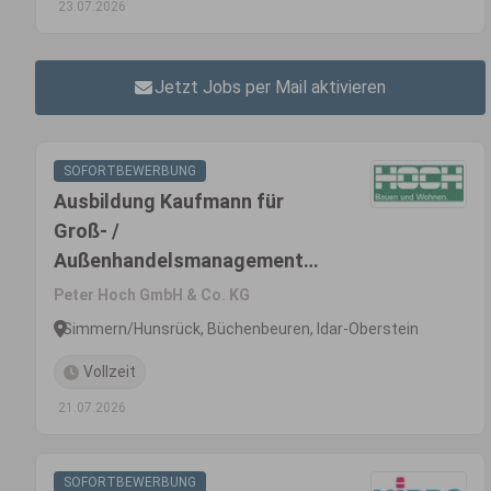
23.07.2026
Jetzt Jobs per Mail aktivieren
SOFORTBEWERBUNG
Ausbildung Kaufmann für
Groß- /
Außenhandelsmanagement
(m/w/d)
Peter Hoch GmbH & Co. KG
Simmern/Hunsrück, Büchenbeuren, Idar-Oberstein
Vollzeit
21.07.2026
SOFORTBEWERBUNG