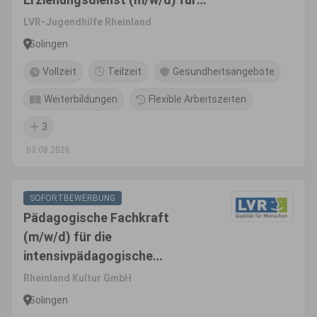
eine Einzelpädagogische
LVR-Jugendhilfe Rheinland
Maßnahme in Vollzeit / Teilzeit
Solingen
Vollzeit
Teilzeit
Gesundheitsangebote
Weiterbildungen
Flexible Arbeitszeiten
3
03.08.2026
SOFORTBEWERBUNG
Pädagogische Fachkraft
(m/w/d) für die
intensivpädagogische
Wohngruppe Phönix - Gruppe
Rheinland Kultur GmbH
für sexuell übergriffige Jungen
Solingen
im Alter ab 12 Jahren