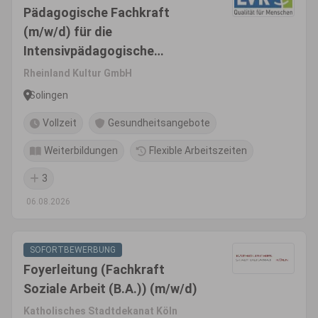
Pädagogische Fachkraft
(m/w/d) für die
Intensivpädagogische
Wohngruppe UMA Protect
Rheinland Kultur GmbH
Solingen
Vollzeit
Gesundheitsangebote
Weiterbildungen
Flexible Arbeitszeiten
3
06.08.2026
SOFORTBEWERBUNG
Foyerleitung (Fachkraft
Soziale Arbeit (B.A.)) (m/w/d)
Katholisches Stadtdekanat Köln