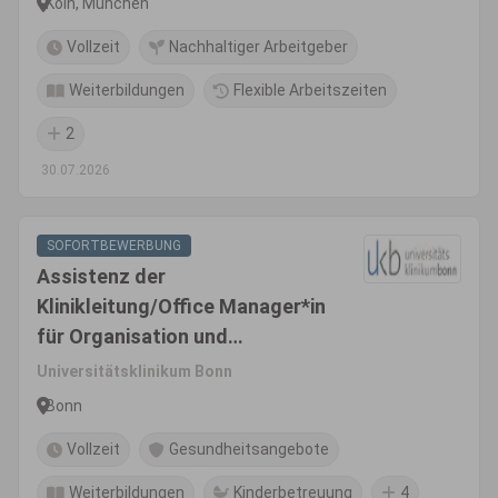
Köln, München
Vollzeit
Nachhaltiger Arbeitgeber
Weiterbildungen
Flexible Arbeitszeiten
2
30.07.2026
SOFORTBEWERBUNG
Assistenz der
Klinikleitung/Office Manager*in
für Organisation und
Digitalisierung (m/w/d)
Universitätsklinikum Bonn
Bonn
Vollzeit
Gesundheitsangebote
Weiterbildungen
Kinderbetreuung
4