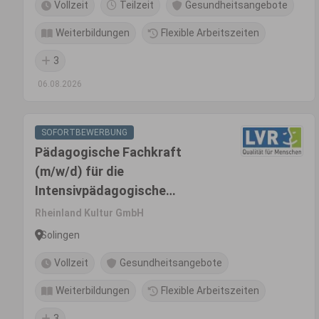
Vollzeit
Teilzeit
Gesundheitsangebote
Weiterbildungen
Flexible Arbeitszeiten
3
06.08.2026
SOFORTBEWERBUNG
Pädagogische Fachkraft
(m/w/d) für die
Intensivpädagogische
Wohngruppe UMA Protect
Rheinland Kultur GmbH
Solingen
Vollzeit
Gesundheitsangebote
Weiterbildungen
Flexible Arbeitszeiten
3