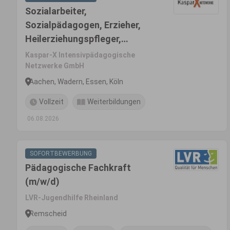
Sozialarbeiter,
Sozialpädagogen, Erzieher,
Heilerziehungspfleger,
pädagogische Fachkräfte
Kaspar-X Intensivpädagogische
(m/w/d)
Netzwerke GmbH
Aachen, Wadern, Essen, Köln
Vollzeit
Weiterbildungen
06.08.2026
SOFORTBEWERBUNG
Pädagogische Fachkraft
(m/w/d)
LVR-Jugendhilfe Rheinland
Remscheid