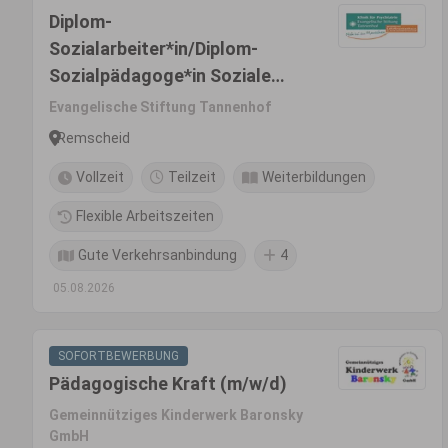
Diplom-
Sozialarbeiter*in/Diplom-
Sozialpädagoge*in Soziale
Arbeit (BA)
Evangelische Stiftung Tannenhof
Remscheid
Vollzeit
Teilzeit
Weiterbildungen
Flexible Arbeitszeiten
Gute Verkehrsanbindung
4
05.08.2026
SOFORTBEWERBUNG
Pädagogische Kraft (m/w/d)
Gemeinnütziges Kinderwerk Baronsky
GmbH