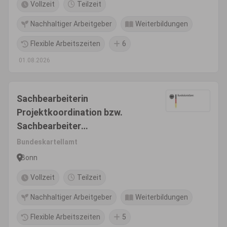
Vollzeit
Teilzeit
Nachhaltiger Arbeitgeber
Weiterbildungen
Flexible Arbeitszeiten
6
01.08.2026
Sachbearbeiterin
Projektkoordination bzw.
Sachbearbeiter
Projektkoordination (w/m/d)
Bundeskartellamt
Bonn
Vollzeit
Teilzeit
Nachhaltiger Arbeitgeber
Weiterbildungen
Flexible Arbeitszeiten
5