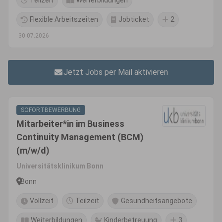
Teilzeit
Weiterbildungen
Flexible Arbeitszeiten
Jobticket
2
30.07.2026
Jetzt Jobs per Mail aktivieren
SOFORTBEWERBUNG
Mitarbeiter*in im Business
Continuity Management (BCM)
(m/w/d)
Universitätsklinikum Bonn
Bonn
Vollzeit
Teilzeit
Gesundheitsangebote
Weiterbildungen
Kinderbetreuung
3