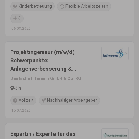
Kinderbetreuung
Flexible Arbeitszeiten
6
06.08.2026
Projektingenieur (m/w/d)
Schwerpunkte:
Anlagenverbesserung &
Weiterentwicklung
Deutsche Infineum GmbH & Co. KG
Köln
Vollzeit
Nachhaltiger Arbeitgeber
15.07.2026
Expertin / Experte für das