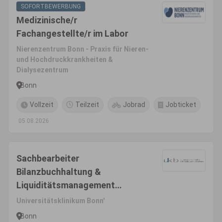
SOFORTBEWERBUNG
Medizinische/r
Fachangestellte/r im Labor
Nierenzentrum Bonn - Praxis für Nieren-
und Hochdruckkrankheiten &
Dialysezentrum
Bonn
Vollzeit
Teilzeit
Jobrad
Jobticket
05.08.2026
Sachbearbeiter
Bilanzbuchhaltung &
Liquiditätsmanagement
(m/w/d)
Universitätsklinikum Bonn'
Bonn