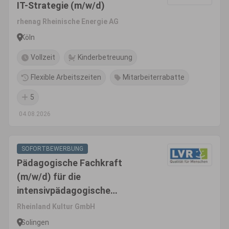
IT-Strategie (m/w/d)
rhenag Rheinische Energie AG
Köln
Vollzeit
Kinderbetreuung
Flexible Arbeitszeiten
Mitarbeiterrabatte
5
04.08.2026
SOFORTBEWERBUNG
Pädagogische Fachkraft
(m/w/d) für die
intensivpädagogische
Wohngruppe Phönix - Gruppe
Rheinland Kultur GmbH
für sexuell übergriffige Jungen
Solingen