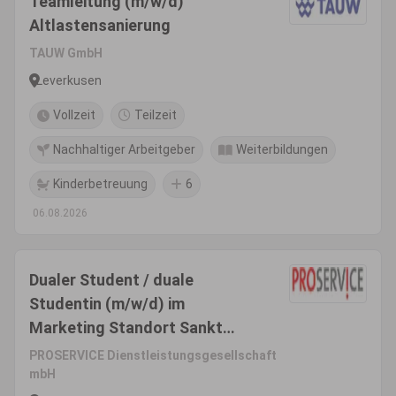
Teamleitung (m/w/d)
Altlastensanierung
TAUW GmbH
Leverkusen
Vollzeit
Teilzeit
Nachhaltiger Arbeitgeber
Weiterbildungen
Kinderbetreuung
6
06.08.2026
Dualer Student / duale
Studentin (m/w/d) im
Marketing Standort Sankt
Augustin bei Bonn
PROSERVICE Dienstleistungsgesellschaft
mbH