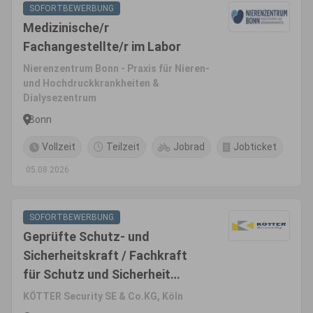
SOFORTBEWERBUNG
Medizinische/r
Fachangestellte/r im Labor
Nierenzentrum Bonn - Praxis für Nieren-
und Hochdruckkrankheiten &
Dialysezentrum
Bonn
Vollzeit
Teilzeit
Jobrad
Jobticket
05.08.2026
SOFORTBEWERBUNG
Geprüfte Schutz- und
Sicherheitskraft / Fachkraft
für Schutz und Sicherheit
(m/w/d) - Raum Köln
KÖTTER Security SE & Co.KG, Köln