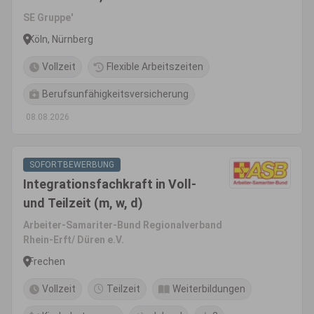
Versicherungsfachmann, o.Ä.)
SE Gruppe'
(m/w/d)
Köln, Nürnberg
Vollzeit
Flexible Arbeitszeiten
Berufsunfähigkeitsversicherung
08.08.2026
SOFORTBEWERBUNG
Integrationsfachkraft in Voll-
und Teilzeit (m, w, d)
Arbeiter-Samariter-Bund Regionalverband
Rhein-Erft/ Düren e.V.
Frechen
Vollzeit
Teilzeit
Weiterbildungen