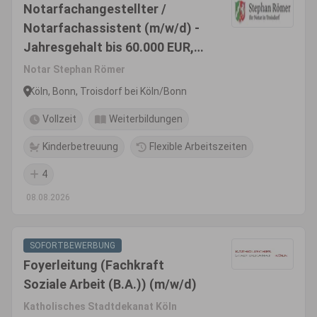
Notarfachangestellter /
Notarfachassistent (m/w/d) -
Jahresgehalt bis 60.000 EUR,
Familienfreundlichkeit wird
Notar Stephan Römer
gefördert
Köln, Bonn, Troisdorf bei Köln/Bonn
Vollzeit
Weiterbildungen
Kinderbetreuung
Flexible Arbeitszeiten
4
08.08.2026
SOFORTBEWERBUNG
Foyerleitung (Fachkraft
Soziale Arbeit (B.A.)) (m/w/d)
Katholisches Stadtdekanat Köln