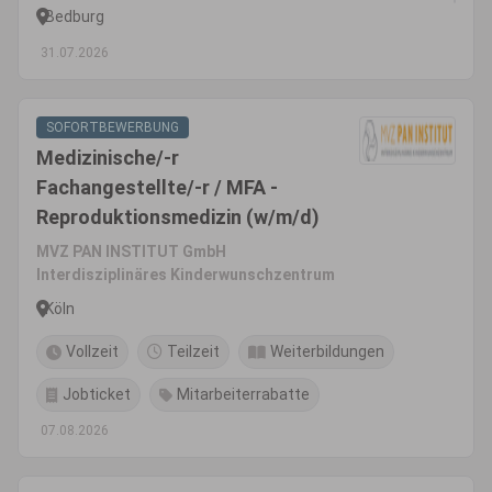
Bedburg
31.07.2026
SOFORTBEWERBUNG
Medizinische/-r
Fachangestellte/-r / MFA -
Reproduktionsmedizin (w/m/d)
MVZ PAN INSTITUT GmbH
Interdisziplinäres Kinderwunschzentrum
Köln
Vollzeit
Teilzeit
Weiterbildungen
Jobticket
Mitarbeiterrabatte
07.08.2026