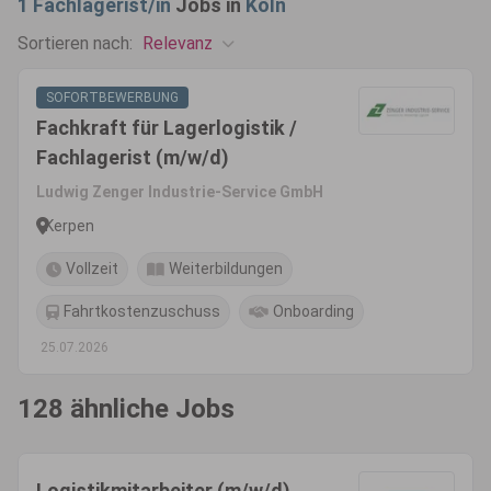
1
Fachlagerist/in
Jobs in
Köln
Relevanz
Sortieren nach:
SOFORTBEWERBUNG
Fachkraft für Lagerlogistik /
Fachlagerist (m/w/d)
Ludwig Zenger Industrie-Service GmbH
Kerpen
Vollzeit
Weiterbildungen
Fahrtkostenzuschuss
Onboarding
25.07.2026
128 ähnliche Jobs
Logistikmitarbeiter (m/w/d)