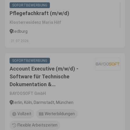
SOFORTBEWERBUNG
Pflegefachkraft (m/w/d)
Klosterresidenz Maria Hilf
Bedburg
31.07.2026
SOFORTBEWERBUNG
Account Executive (m/w/d) -
Software für Technische
Dokumentation &
Managementsysteme
BAYOOSOFT GmbH
Berlin, Köln, Darmstadt, München
Vollzeit
Weiterbildungen
Flexible Arbeitszeiten