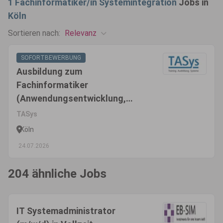
1
Fachinformatiker/in Systemintegration
Jobs in
Köln
Relevanz
Sortieren nach:
SOFORTBEWERBUNG
Ausbildung zum
Fachinformatiker
(Anwendungsentwicklung,
Systemintegration oder Daten-
TASys
und Prozessanalyse) (m/w/d)
Köln
24.07.2026
204 ähnliche Jobs
IT Systemadministrator