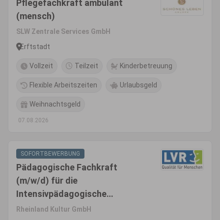
Pflegefachkraft ambulant
(mensch)
SLW Zentrale Services GmbH
Erftstadt
Vollzeit
Teilzeit
Kinderbetreuung
Flexible Arbeitszeiten
Urlaubsgeld
Weihnachtsgeld
07.08.2026
SOFORTBEWERBUNG
Pädagogische Fachkraft
(m/w/d) für die
Intensivpädagogische
Wohngruppe UMA Protect
Rheinland Kultur GmbH