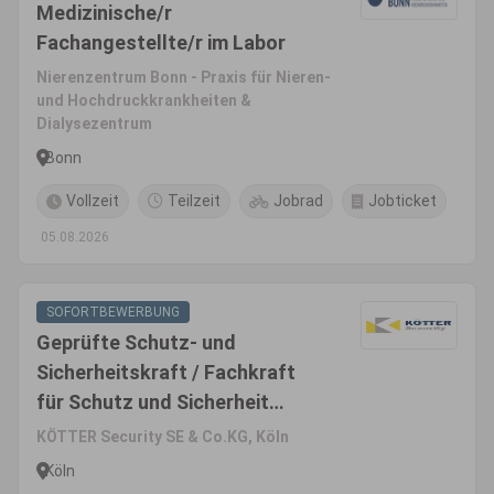
Medizinische/r
Fachangestellte/r im Labor
Nierenzentrum Bonn - Praxis für Nieren-
und Hochdruckkrankheiten &
Dialysezentrum
Bonn
Vollzeit
Teilzeit
Jobrad
Jobticket
05.08.2026
SOFORTBEWERBUNG
Geprüfte Schutz- und
Sicherheitskraft / Fachkraft
für Schutz und Sicherheit
(m/w/d) - Raum Köln
KÖTTER Security SE & Co.KG, Köln
Köln